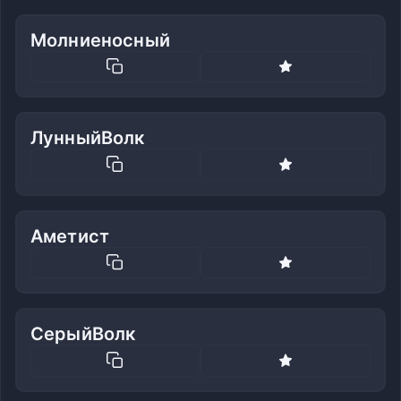
Молниеносный
ЛунныйВолк
Аметист
СерыйВолк