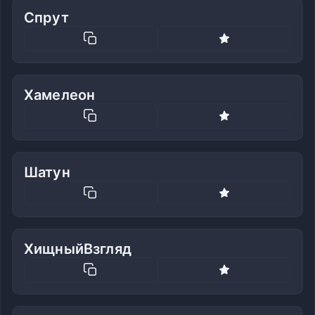
Спрут
Хамелеон
Шатун
ХищныйВзгляд