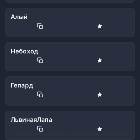
Алый
Небоход
Гепард
ЛьвинаяЛапа