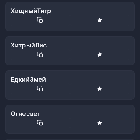
ХищныйТигр
ХитрыйЛис
ЕдкийЗмей
Огнесвет