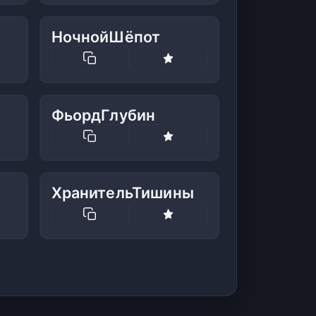
НочнойШёпот
ФьордГлубин
ХранительТишины