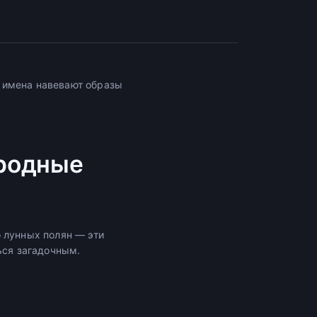
 имена навевают образы
иродные
 лунных полян — эти
ься загадочным.