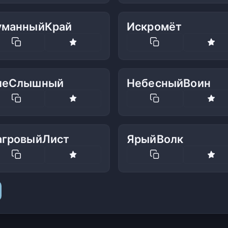
уманныйКрай
Искромёт
леСлышный
НебесныйВоин
агровыйЛист
ЯрыйВолк