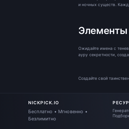
и ночных существ. Кажд
Элементы 
Ожидайте имена с тенев
ауру секретности, созд
Создайте свой таинстве
NICKPICK.IO
РЕСУ
Генерат
Бесплатно • Мгновенно •
Подбор
Безлимитно