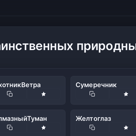
аинственных природн
хотникВетра
Сумеречник
лмазныйТуман
Желтоглаз