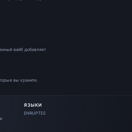
енный вайб добавляет
торые вы храните.
ЯЗЫКИ
EN
RU
PT
ES
и