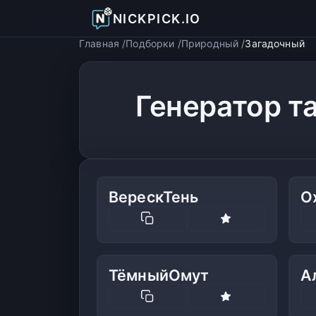
NICKPICK.IO
Главная
Подборки
Природный
Загадочный
Генератор т
ВерескТень
О
ТёмныйОмут
А