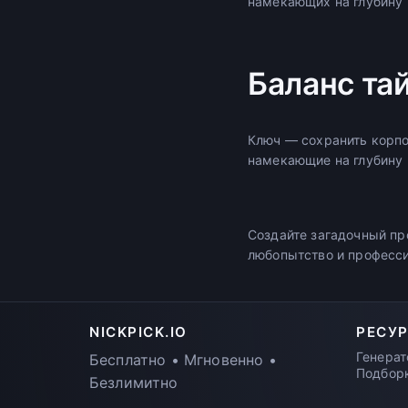
намекающих на глубину 
Баланс та
Ключ — сохранить корпо
намекающие на глубину 
Создайте загадочный п
любопытство и професс
NICKPICK.IO
РЕСУ
Генерат
Бесплатно • Мгновенно •
Подбор
Безлимитно