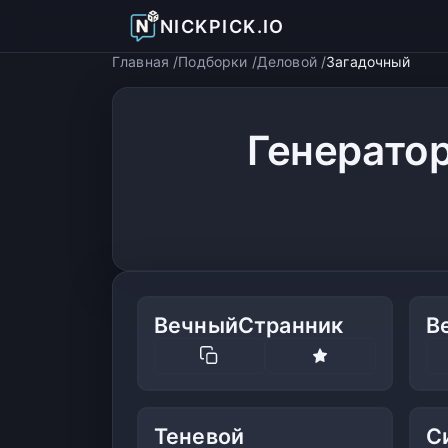
NICKPICK.IO
Главная
Подборки
Деловой
Загадочный
Генерато
ВечныйСтранник
В
Теневой
С