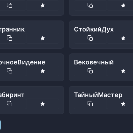
транник
СтойкийДух
очноеВидение
Вековечный
абиринт
ТайныйМастер