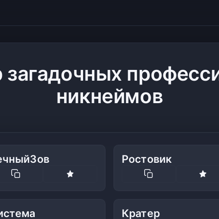
р загадочных професс
никнеймов
ечныйЗов
Ростовик
истема
Кратер