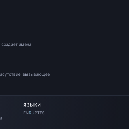
 создаёт имена,
рисутствие, вызывающее
ЯЗЫКИ
EN
RU
PT
ES
и