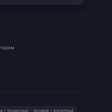
атором
зи + Загадочный
Деловой + Элегантный