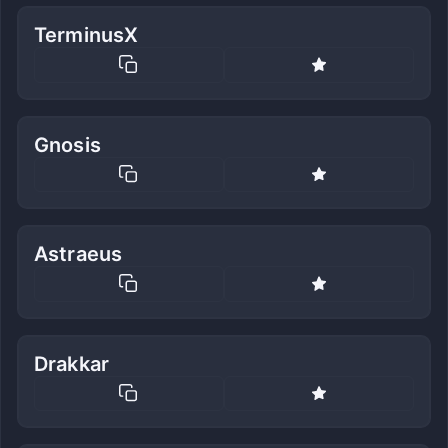
TerminusX
Gnosis
Astraeus
Drakkar