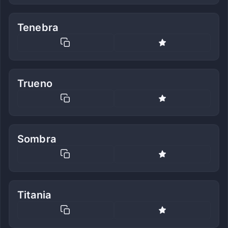
Tenebra
Trueno
Sombra
Titania