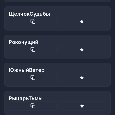
ЩелчокСудьбы
Рокочущий
ЮжныйВетер
РыцарьТьмы