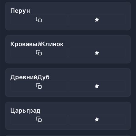
Перун
КровавыйКлинок
ДревнийДуб
Царьград