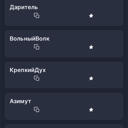
Даритель
ВольныйВолк
КрепкийДух
Азимут