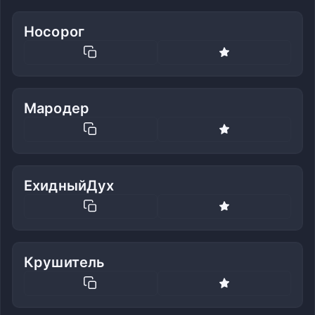
Носорог
Мародер
ЕхидныйДух
Крушитель