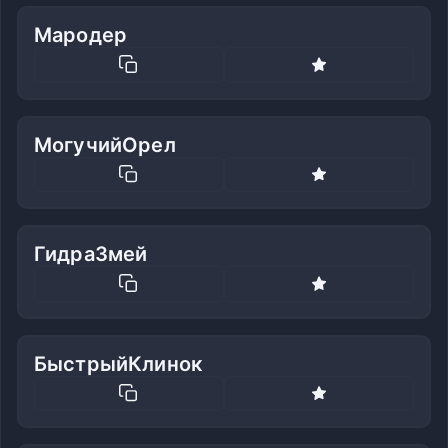
Мародер
МогучийОрел
ГидраЗмей
БыстрыйКлинок