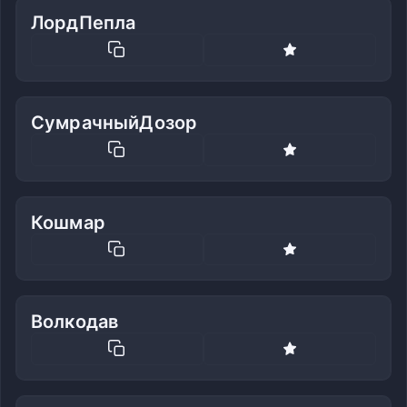
ЛордПепла
СумрачныйДозор
Кошмар
Волкодав