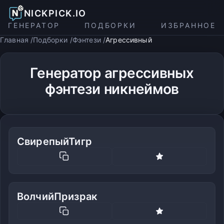
NICKPICK.IO
ГЕНЕРАТОР
ПОДБОРКИ
ИЗБРАННОЕ
Главная
Подборки
Фэнтези
Агрессивный
Генератор агрессивных
фэнтези никнеймов
СвирепыйТигр
ВолчийПризрак