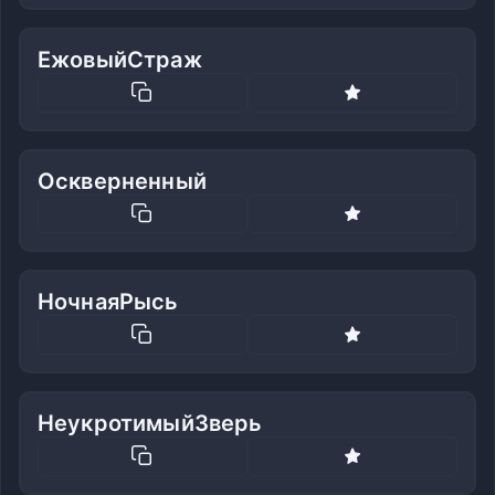
ЕжовыйСтраж
Оскверненный
НочнаяРысь
НеукротимыйЗверь