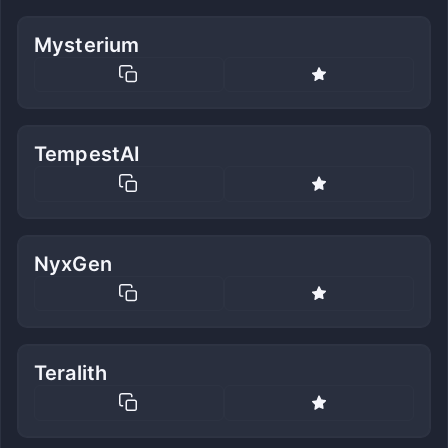
Mysterium
TempestAI
NyxGen
Teralith