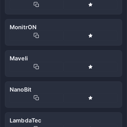
MonitrON
Maveli
NanoBit
LambdaTec