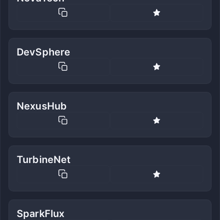
DevSphere
NexusHub
TurbineNet
SparkFlux