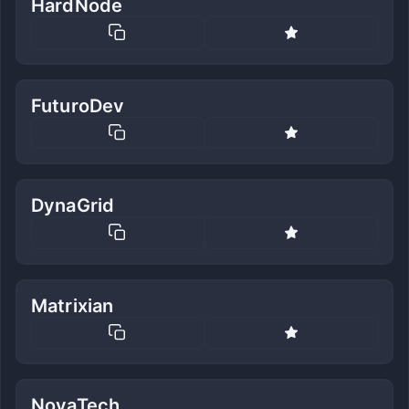
HardNode
FuturoDev
DynaGrid
Matrixian
NovaTech