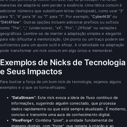
maneiras de adaptá-lo sem perder a essência. Uma tática comum é
adicionar números que substituem letras (leetspeak), como usar “3”
para “E”, “4” para “A” ou “7” para “T”. Por exemplo,
“CyberN3t”
ou
“D4t4Flow”
. Outras opções incluem adicionar prefixos ou sufixos
como “The”, “_” (underscore), “xX”, “Pro”, “_Official” ou variações
geográficas. Lembre-se de manter a adaptação simples e elegante
para não dificultar a memorização. Um ponto ou um traço podem ser
suficientes para um ajuste sutil e eficaz. A criatividade na adaptação
pode transformar um nick comum em algo único e memorável.
Exemplos de Nicks de Tecnologia
e Seus Impactos
Para ilustrar a força de um bom nick de tecnologia, vejamos alguns
exemplos e o que os torna eficazes:
“DataStream”
: Este nick evoca a ideia de fluxo contínuo de
informações, sugerindo alguém conectado, que processa
dados rapidamente ou que está sempre atualizado. É moderno,
conciso e transmite uma aura de conhecimento digital.
“PixelForge”
: Combina “pixel”, a unidade fundamental de
imagens digitais, com “forge”, que remete à criação e ao