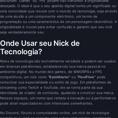
adicionam “Gamer” ou “Pro” podem não transmitir a originalidade
desejada. O ideal é que o seu apelido digital tenha um significado ou
uma sonoridade que ressoe com o mundo da tecnologia, seja através
de uma alusão a um componente eletrônico, um termo de
programação ou uma característica de um personagem cibernético. A
originalidade é crucial para evitar confusão e garantir que seu nick
seja verdadeiramente seu.
Onde Usar seu Nick de
Tecnologia?
Nicks de tecnologia são incrivelmente versáteis e podem ser usados
em diversas plataformas, estabelecendo sua marca pessoal no
ambiente digital. No mundo dos games, de MMORPGs a FPS
competitivos, um nick como
“ByteMaster”
ou
“PixelFlow”
pode
comunicar sua especialidade ou estilo de jogo. Em plataformas de
streaming como Twitch e YouTube, ele se torna parte da sua
identidade de criador de conteúdo, ajudando a construir sua marca.
Nesses espaços, um nome que remeta à inovação ou à performance
pode atrair espectadores com interesses semelhantes.
No Discord, fóruns e comunidades online, um nick de tecnologia
permite que você se conecte com outros entusiastas, sinalizando