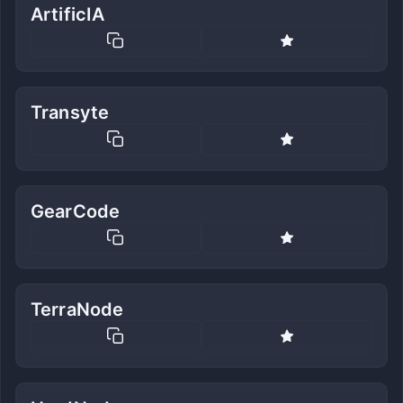
ArtificIA
Transyte
GearCode
TerraNode