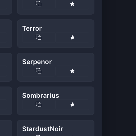
Terror
Serpenor
Sombrarius
StardustNoir