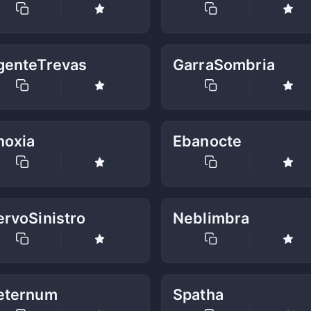
genteTrevas
GarraSombria
noxia
Ebanocte
rvoSinistro
Neblimbra
eternum
Spatha