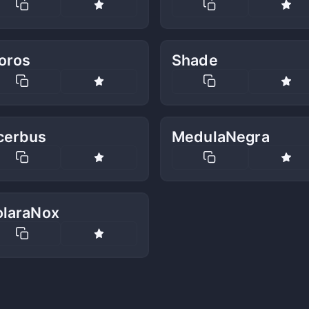
oros
Shade
cerbus
MedulaNegra
olaraNox