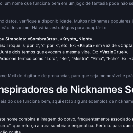
: um nome que funciona bem em um jogo de fantasia pode não ser 
ndidatos, verifique a disponibilidade. Muitos nicknames populares 
, não desanime! Há várias estratégias para adaptá-lo:
ou Símbolos:
«Sombra3rra»
,
«Krypto_Night»
.
es:
Troque ‘s’ por ‘z’, ‘c’ por ‘k’, etc. Ex:
«Kripta»
em vez de «Cripta
Junte dois termos que evocam a mesma vibe. Ex:
«VazioCruel»
.
Adicione termos como "Lord", "Rei", "Mestre", "Alma", "Echo". Ex:
«
e fácil de digitar e de pronunciar, para que seja memorável e prá
nspiradores de Nicknames 
ideia do que funciona bem, aqui estão alguns exemplos de nicknam
Este nome combina a imagem do corvo, frequentemente associado a 
urno”, que reforça a aura sombria e enigmática. Perfeito para qu
ção oculta.