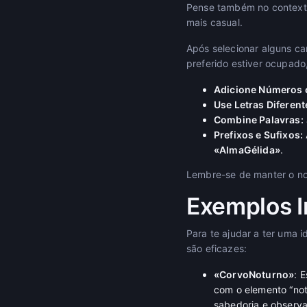
Pense também no contexto
mais casual.
Após selecionar alguns ca
preferido estiver ocupado
Adicione Números 
Use Letras Diferent
Combine Palavras:
Prefixos e Sufixos:
«AlmaGélida»
.
Lembre-se de manter o nom
Exemplos I
Para te ajudar a ter uma 
são eficazes:
«CorvoNoturno»
: 
com o elemento “not
sabedoria e observa