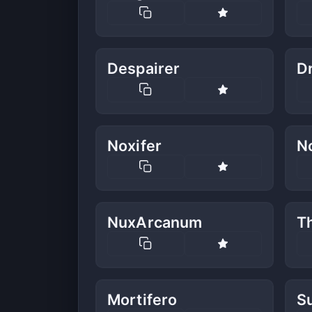
Despairer
D
Noxifer
N
NuxArcanum
T
Mortifero
S