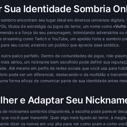
r Sua Identidade Sombria On
mbrio encontram seu lugar ideal em diversos universos digitais. 
, títulos de estratégia ou jogos de terror, um nome como
«Vulto
mersão e a força do seu personagem, intimidando adversários ou
e streaming como Twitch e YouTube, um apelido forte e sombrio po
ara seu canal, atraindo um público que aprecia essa estética.
 outro palco perfeito. Dentro de comunidades de jogos, role-play
mais sérios, um nickname bem escolhido pode definir sua reputação 
de. Até mesmo em perfis de redes sociais que você usa para hobb
brio pode ser um diferencial, destacando-o da multidão e transm
 É uma forma eficaz de comunicar parte de sua identidade antes m
her e Adaptar Seu Nickname
de nicknames sombrios disponíveis, a escolha pode parecer desaf
o que você quer transmitir. Quer algo mais ligado ao terror, à magia
ente dizer os nomes em voz alta para ver como soam e como você 