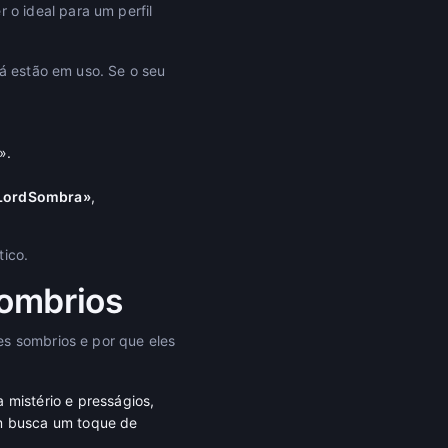
o ideal para um perfil
já estão em uso. Se o seu
».
LordSombra»
,
tico.
Sombrios
es sombrios e por que eles
mistério e presságios,
em busca um toque de