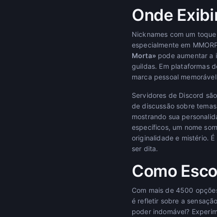
Onde Exibi
Nicknames com um toque so
especialmente em MMORPGs
Morta»
pode aumentar a i
guildas. Em plataformas d
marca pessoal memorável p
Servidores de Discord são
de discussão sobre temas 
mostrando sua personalida
específicos, um nome som
originalidade e mistério.
ser dita.
Como Escol
Com mais de 4500 opções 
é refletir sobre a sensaçã
poder indomável? Experim