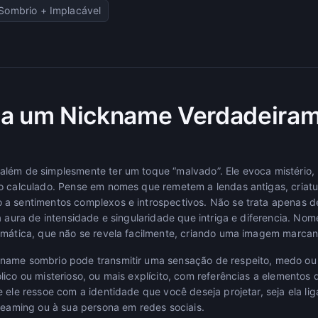
Sombrio + Implacável
na um Nickname Verdadeira
lém de simplesmente ter um toque “malvado”. Ele evoca mistério, 
o calculado. Pense em nomes que remetem a lendas antigas, criatu
a sentimentos complexos e introspectivos. Não se trata apenas de
ma aura de intensidade e singularidade que intriga e diferencia. N
gmática, que não se revela facilmente, criando uma imagem marcan
name sombrio pode transmitir uma sensação de respeito, medo ou 
ico ou misterioso, ou mais explícito, com referências a elementos d
e ele ressoe com a identidade que você deseja projetar, seja ela 
treaming ou à sua persona em redes sociais.