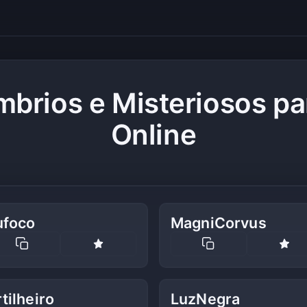
brios e Misteriosos pa
Online
ufoco
MagniCorvus
tilheiro
LuzNegra