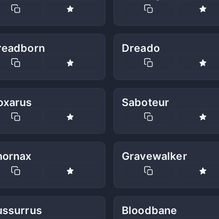
readborn
Dreado
oxarus
Saboteur
hornax
Gravewalker
ussurrus
Bloodbane