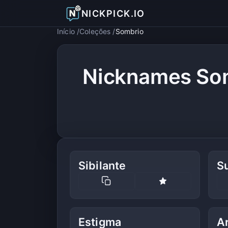
NICKPICK.IO
Início
Coleções
Sombrio
Nicknames Som
Sibilante
S
Estigma
Ar