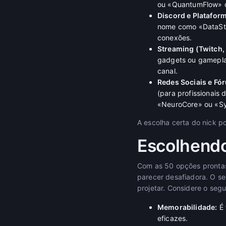
ou «QuantumFlow» d
Discord e Platafor
nome como «DataStr
conexões.
Streaming (Twitch,
gadgets ou gamepla
canal.
Redes Sociais e Fó
(para profissionais
«NeuroCore» ou «S
A escolha certa do nick po
Escolhendo
Com as 50 opções prontas 
parecer desafiadora. O s
projetar. Considere o segu
Memorabilidade:
É 
eficazes.