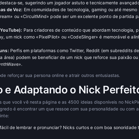
estaca-se, sugerindo um jogador astuto e tecnicamente avançado
mas de Voz:
Em comunidades de tecnologia, gaming ou até mesmo 
eam» ou «CircuitMind» pode ser um excelente ponto de partida p
 YouTube):
Para criadores de conteúdo que abordam tecnologia, 
y, um nick como «PixelPilot» ou «CodeSlinger» é memorável e ali
runs:
Perfis em plataformas como Twitter, Reddit (em subreddits de
 da área) podem se beneficiar de um nick que reforce sua paixão o
ynthWave».
de reforçar sua persona online e atrair outros entusiastas.
 e Adaptando o Nick Perfeit
que você vê nesta página e as 4500 ideias disponíveis no NickPic
egredo é encontrar um que ressoe com sua personalidade ou com 
inte:
fácil de lembrar e pronunciar? Nicks curtos e com boa sonoridade