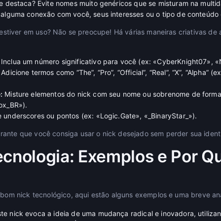
e destaca? Evite nomes muito genéricos que se misturam na multid
 alguma conexão com você, seus interesses ou o tipo de conteúdo 
já estiver em uso? Não se preocupe! Há várias maneiras criativas d
Inclua um número significativo para você (ex: «CyberKnight07», 
Adicione termos como “The”, “Pro”, “Official”, “Real”, “X”, “Alpha” 
:
Misture elementos do nick com seu nome ou sobrenome de forma 
ox_BR»).
 underscores ou pontos (ex: «Logic.Gate», «_BinaryStar_»).
rante que você consiga usar o nick desejado sem perder sua ident
ecnologia: Exemplos e Por Q
m bom nick tecnológico, aqui estão alguns exemplos e uma breve aná
te nick evoca a ideia de uma mudança radical e inovadora, utiliz