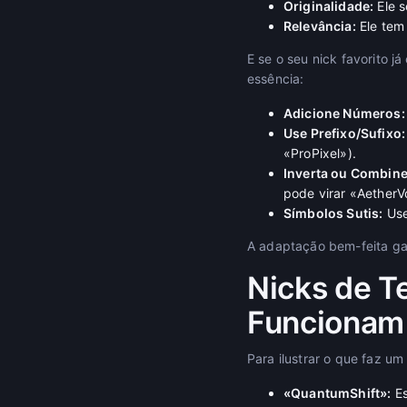
Originalidade:
Ele s
Relevância:
Ele tem
E se o seu nick favorito 
essência:
Adicione Números:
Use Prefixo/Sufixo:
«ProPixel»).
Inverta ou Combine
pode virar «AetherV
Símbolos Sutis:
Use
A adaptação bem-feita ga
Nicks de T
Funcionam
Para ilustrar o que faz u
«QuantumShift»:
Es