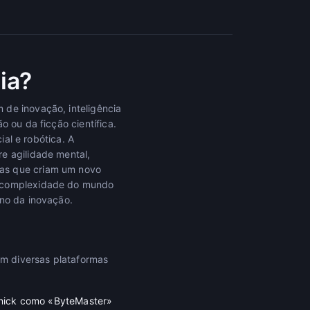
ia?
 de inovação, inteligência
o ou da ficção científica.
ial e robótica. A
e agilidade mental,
ras que criam um novo
a complexidade do mundo
ino da inovação.
m diversas plataformas
 nick como «ByteMaster»