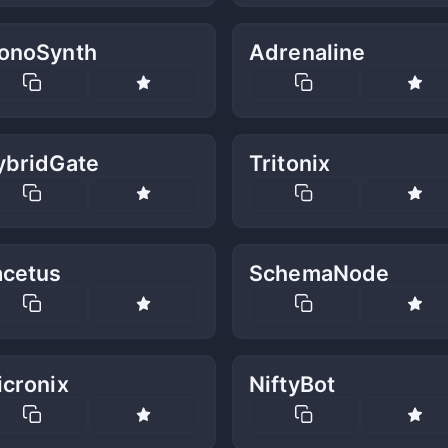
onoSynth
Adrenaline
ybridGate
Tritonix
acetus
SchemaNode
icronix
NiftyBot