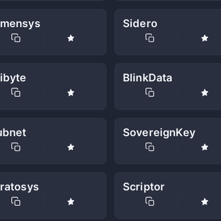
imensys
Sidero
ibyte
BlinkData
ubnet
SovereignKey
tratosys
Scriptor