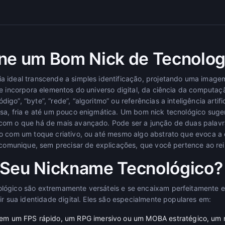
ne um Bom Nick de Tecnolog
 ideal transcende a simples identificação, projetando uma imagem
e incorpora elementos do universo digital, da ciência da computaçã
o”, “byte”, “rede”, “algoritmo” ou referências a inteligência artific
sa, fria e até um pouco enigmática. Um bom nick tecnológico suger
com o que há de mais avançado. Pode ser a junção de duas palav
co com um toque criativo, ou até mesmo algo abstrato que evoca 
e comunique, sem precisar de explicações, que você pertence ao re
 Seu Nickname Tecnológico?
lógico são extremamente versáteis e se encaixam perfeitamente e
ir sua identidade digital. Eles são especialmente populares em:
em um FPS rápido, um RPG imersivo ou um MOBA estratégico, um