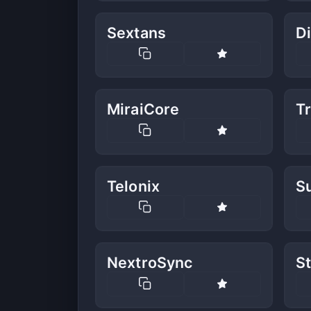
Sextans
D
MiraiCore
Tr
Telonix
S
NextroSync
S