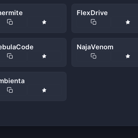
hermite
FlexDrive
ebulaCode
NajaVenom
mbienta