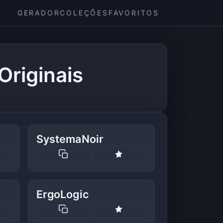
GERADOR
COLEÇÕES
FAVORITOS
Originais
SystemaNoir
ErgoLogic