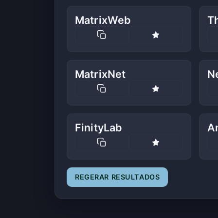
MatrixWeb
T
MatrixNet
N
FinityLab
A
REGERAR RESULTADOS