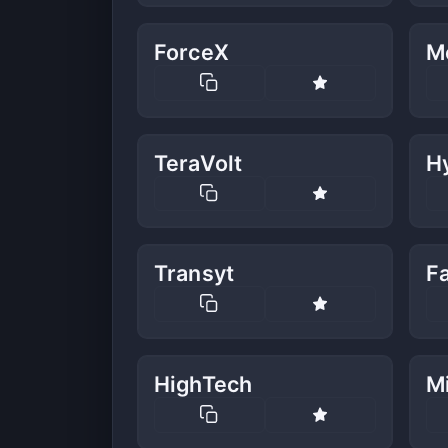
ForceX
M
TeraVolt
H
Transyt
F
HighTech
M