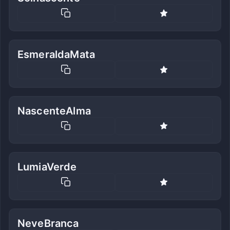
EsmeraldaMata
NascenteAlma
LumiaVerde
NeveBranca