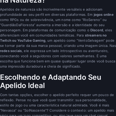
Apelidos de natureza são incrivelmente versáteis e adicionam
profundidade ao seu perfil em diversas plataformas. Em
jogos online
como RPGs ou de sobrevivência, um nome como “RioSereno” ou
“GuardiãoDaFloresta” aumenta a imersão e a identidade do seu
personagem. Em plataformas de comunicação como o
Discord
, eles
diferenciam você em comunidades temáticas. Para
streamers no
Twitch ou YouTube Gaming
, um apelido como “VentoSelvagem” pode
se tornar parte da sua marca pessoal, criando uma imagem única. Nas
redes sociais
, ele expressa um lado introspectivo ou aventureiro,
conectando você a seguidores com valores semelhantes. É uma
escolha que funciona bem em quase qualquer lugar onde você busca
uma impressão duradoura e cheia de significado.
Escolhendo e Adaptando Seu
Apelido Ideal
Com tantas opções, escolher o apelido perfeito requer um pouco de
reflexão. Pense no que você quer transmitir: sua personalidade,
estilo de jogo ou uma característica natural admirada. Você é mais
“Nevasca” ou “SolNascente”? Considere o contexto: um apelido mais
sério para um jogo competitivo, ou algo leve para um chat casual.