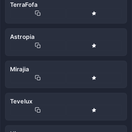
TerraFofa
Astropia
Mirajia
Tevelux