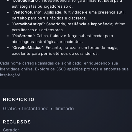
“LoboSolitário”
: Independência, força e mistério; ideal para
estrategistas ou jogadores solo.
“VentoNoturno”
: Agilidade, furtividade e uma presença sutil;
perfeito para perfis rápidos e discretos.
“CarvalhoAntigo”
: Sabedoria, resiliência e imponência; ótimo
para líderes ou defensores.
“RioSereno”
: Calma, fluidez e força subestimada; para
abordagens estratégicas e pacientes.
“OrvalhoMístico”
: Encanto, pureza e um toque de magia;
excelente para perfis etéreos ou curandeiros.
Cada nome carrega camadas de significado, enriquecendo sua
identidade online. Explore os 3500 apelidos prontos e encontre sua
inspiração!
NICKPICK.IO
Grátis • Instantâneo • Ilimitado
RECURSOS
Gerador