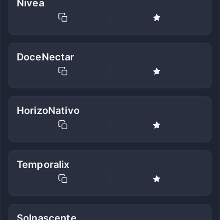
Nivea
DoceNectar
HorizoNativo
Temporalix
Solnascente