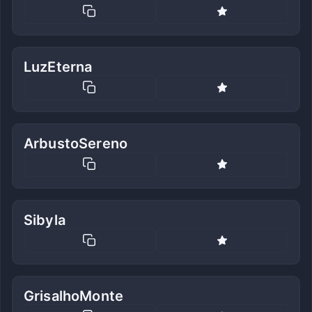
LuzEterna
ArbustoSereno
Sibyla
GrisalhoMonte