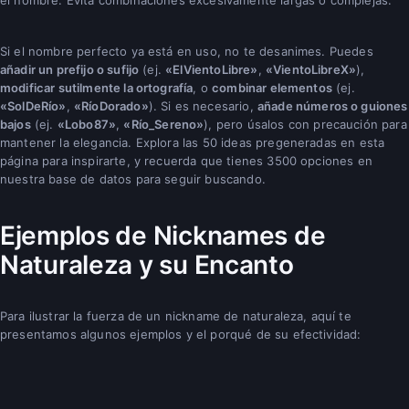
Si el nombre perfecto ya está en uso, no te desanimes. Puedes
añadir un prefijo o sufijo
(ej.
«ElVientoLibre»
,
«VientoLibreX»
),
modificar sutilmente la ortografía
, o
combinar elementos
(ej.
«SolDeRío»
,
«RíoDorado»
). Si es necesario,
añade números o guiones
bajos
(ej.
«Lobo87»
,
«Río_Sereno»
), pero úsalos con precaución para
mantener la elegancia. Explora las 50 ideas pregeneradas en esta
página para inspirarte, y recuerda que tienes 3500 opciones en
nuestra base de datos para seguir buscando.
Ejemplos de Nicknames de
Naturaleza y su Encanto
Para ilustrar la fuerza de un nickname de naturaleza, aquí te
presentamos algunos ejemplos y el porqué de su efectividad: