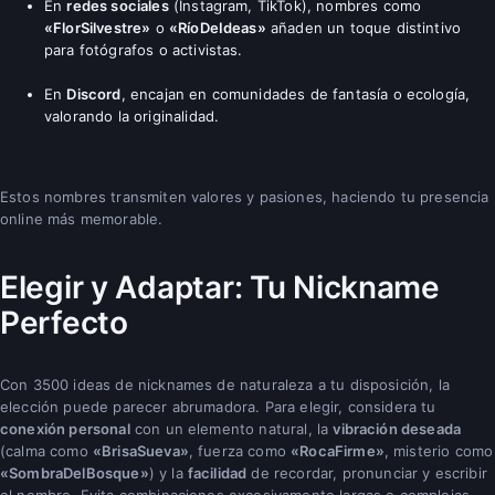
En
redes sociales
(Instagram, TikTok), nombres como
«FlorSilvestre»
o
«RíoDeIdeas»
añaden un toque distintivo
para fotógrafos o activistas.
En
Discord
, encajan en comunidades de fantasía o ecología,
valorando la originalidad.
Estos nombres transmiten valores y pasiones, haciendo tu presencia
online más memorable.
Elegir y Adaptar: Tu Nickname
Perfecto
Con 3500 ideas de nicknames de naturaleza a tu disposición, la
elección puede parecer abrumadora. Para elegir, considera tu
conexión personal
con un elemento natural, la
vibración deseada
(calma como
«BrisaSueva»
, fuerza como
«RocaFirme»
, misterio como
«SombraDelBosque»
) y la
facilidad
de recordar, pronunciar y escribir
el nombre. Evita combinaciones excesivamente largas o complejas.