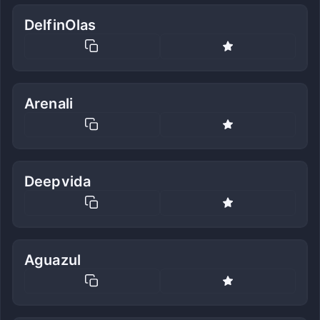
DelfinOlas
Arenali
Deepvida
Aguazul