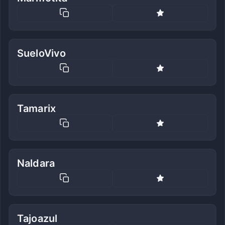
SueloVivo
Tamarix
Naldara
Tajoazul