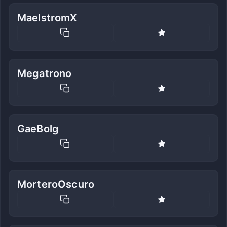
MaelstromX
Megatrono
GaeBolg
MorteroOscuro