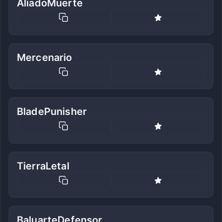
AliadoMuerte
Mercenario
BladePunisher
TierraLetal
BaluarteDefensor