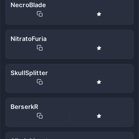
NecroBlade
NitratoFuria
SkullSplitter
BerserkR