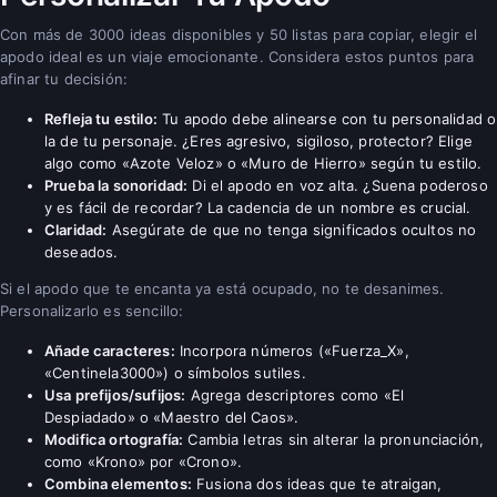
Con más de 3000 ideas disponibles y 50 listas para copiar, elegir el
apodo ideal es un viaje emocionante. Considera estos puntos para
afinar tu decisión:
Refleja tu estilo:
Tu apodo debe alinearse con tu personalidad o
la de tu personaje. ¿Eres agresivo, sigiloso, protector? Elige
algo como «Azote Veloz» o «Muro de Hierro» según tu estilo.
Prueba la sonoridad:
Di el apodo en voz alta. ¿Suena poderoso
y es fácil de recordar? La cadencia de un nombre es crucial.
Claridad:
Asegúrate de que no tenga significados ocultos no
deseados.
Si el apodo que te encanta ya está ocupado, no te desanimes.
Personalizarlo es sencillo:
Añade caracteres:
Incorpora números («Fuerza_X»,
«Centinela3000») o símbolos sutiles.
Usa prefijos/sufijos:
Agrega descriptores como «El
Despiadado» o «Maestro del Caos».
Modifica ortografía:
Cambia letras sin alterar la pronunciación,
como «Krono» por «Crono».
Combina elementos:
Fusiona dos ideas que te atraigan,