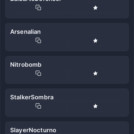
Arsenalian
Nitrobomb
StalkerSombra
SlayerNocturno