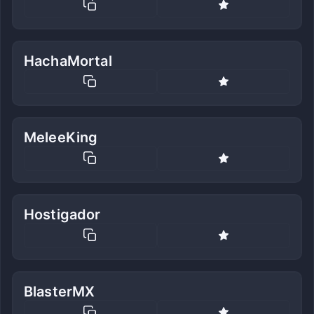
HachaMortal
MeleeKing
Hostigador
BlasterMX