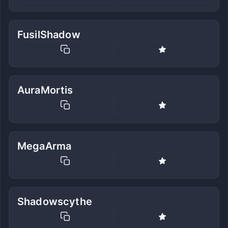
FusilShadow
AuraMortis
MegaArma
Shadowscythe