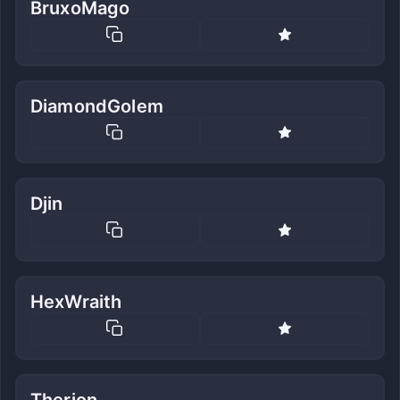
BruxoMago
DiamondGolem
Djin
HexWraith
Therion