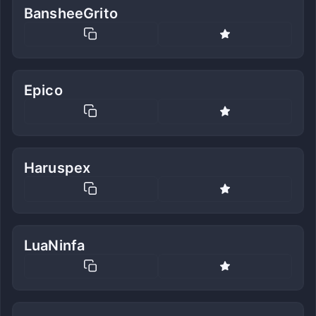
BansheeGrito
Epico
Haruspex
LuaNinfa