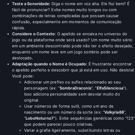
Teste a Sonoridade:
Diga o nome em voz alta. Ele flui bem? É
fácil de pronunciar? Evite nomes muito longos ou com
combinações de letras complicadas que possam causar
confusão, especialmente em momentos de comunicação
rápida.
Considere o Contexto:
O apelido se encaixa no universo do
jogo ou da plataforma onde será usado? Um nome muito sério
em um ambiente descontraído pode não ter o efeito desejado,
enquanto um nome leve em um jogo sombrio pode ser
deslocado.
Adaptação quando o Nome é Ocupado:
É frustrante encontrar
o apelido perfeito e descobrir que já está em uso. Não desista!
Você pode:
Adicionar um prefixo ou sufixo relacionado ao seu
personagem (ex: “
SombraDraconis
”, “
ElfaSilenciosa
”).
Isso adiciona personalidade sem desviar muito do
original.
Usar números de forma sutil, como um ano de
nascimento ou um número da sorte (ex: “
Valkyria88
”,
“
LoboNoturno7
”). Evite sequências genéricas como “123”
que podem parecer pouco criativas.
Variar a grafia ligeiramente, substituindo letras ou