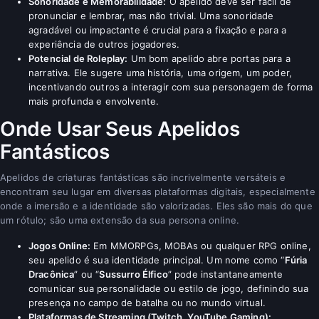
Sonoridade e Memorabilidade:
O apelido deve ser fácil de
pronunciar e lembrar, mas não trivial. Uma sonoridade
agradável ou impactante é crucial para a fixação e para a
experiência de outros jogadores.
Potencial de Roleplay:
Um bom apelido abre portas para a
narrativa. Ele sugere uma história, uma origem, um poder,
incentivando outros a interagir com sua personagem de forma
mais profunda e envolvente.
Onde Usar Seus Apelidos
Fantásticos
Apelidos de criaturas fantásticas são incrivelmente versáteis e
encontram seu lugar em diversas plataformas digitais, especialmente
onde a imersão e a identidade são valorizadas. Eles são mais do que
um rótulo; são uma extensão da sua persona online.
Jogos Online:
Em MMORPGs, MOBAs ou qualquer RPG online,
seu apelido é sua identidade principal. Um nome como “
Fúria
Dracônica
” ou “
Sussurro Élfico
” pode instantaneamente
comunicar sua personalidade ou estilo de jogo, definindo sua
presença no campo de batalha ou no mundo virtual.
Plataformas de Streaming (Twitch, YouTube Gaming):