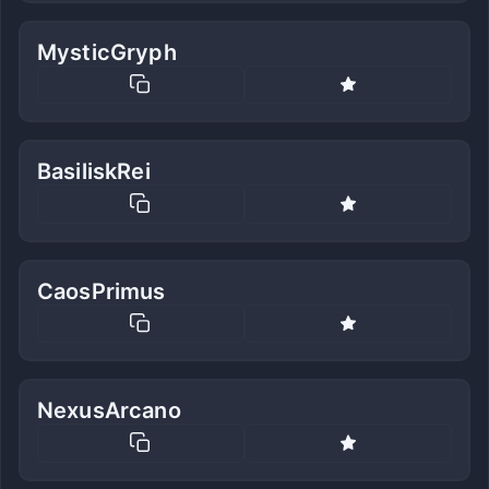
MysticGryph
BasiliskRei
CaosPrimus
NexusArcano