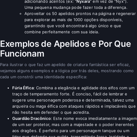
adicionando acentos (ex: “
Nyxara
” em vez de “Nyx”).
Uma pequena mudança pode fazer toda a diferença.
Aproveitar os 50 apelidos prontos na página e regenerar
para explorar as mais de 1000 opções disponíveis,
garantindo que você encontrará algo único e que
combine perfeitamente com sua ideia.
Exemplos de Apelidos e Por Que
Funcionam
Para ilustrar o que faz um apelido de criatura fantástica ser eficaz,
vejamos alguns exemplos e a lógica por trás deles, mostrando como
cada um constrói uma identidade específica:
Fúria Élfica
: Combina a elegância e agilidade dos elfos com um
traço de temperamento forte. É conciso, fácil de lembrar e
sugere uma personagem poderosa e determinada, talvez uma
arqueira ou maga élfica com ataques rápidos e implacáveis que
não hesita em defender o que acredita.
Guardião Dracônico
: Este nome evoca imediatamente a imagem
de um ser protetor, mas com a majestade e o poder inerentes
aos dragões. É perfeito para um personagem tanque ou um
líder que defende sua guilda, transmitindo força, lealdade e