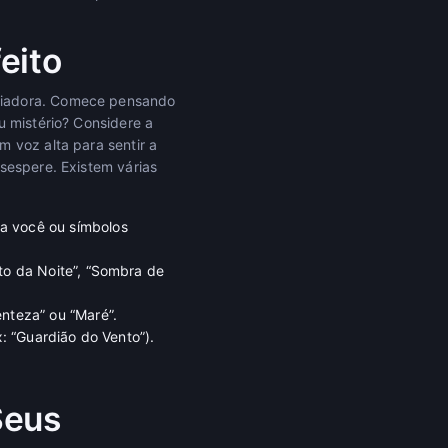
eito
afiadora. Comece pensando
u mistério? Considere a
 voz alta para sentir a
sespere. Existem várias
a você ou símbolos
to da Noite”, “Sombra de
nteza” ou “Maré”.
: “Guardião do Vento”).
Seus