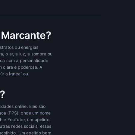
 Marcante?
stratos ou energias
a, o ar, a luz, a sombra ou
soa com a personalidade
m clara e poderosa. A
úria Ígnea” ou
?
idades online. Eles são
soa (FPS), onde um nome
ch e YouTube, um apelido
tras redes sociais, esses
scolhido. Um apelido bem