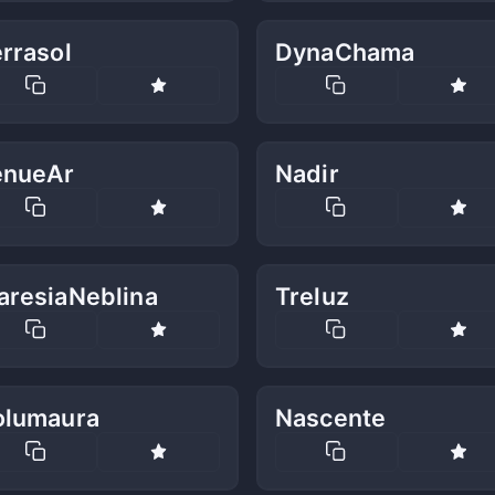
rrasol
DynaChama
enueAr
Nadir
aresiaNeblina
Treluz
olumaura
Nascente