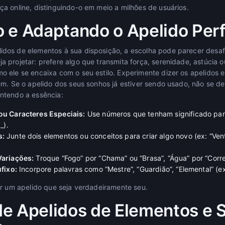
a online, distinguindo-o em meio a milhões de usuários.
 e Adaptando o Apelido Perf
dos de elementos à sua disposição, a escolha pode parecer des
 projetar: prefere algo que transmita força, serenidade, astúcia o
 ele se encaixa com o seu estilo. Experimente dizer os apelidos em
em. Se o apelido dos seus sonhos já estiver sendo usado, não se de
ntendo a essência:
u Caracteres Especiais:
Use números que tenham significado par
_).
s:
Junte dois elementos ou conceitos para criar algo novo (ex: “Ven
ariações:
Troque “Fogo” por “Chama” ou “Brasa”, “Água” por “Corre
fixo:
Incorpore palavras como “Mestre”, “Guardião”, “Elemental” (ex
er um apelido que seja verdadeiramente seu.
e Apelidos de Elementos e 