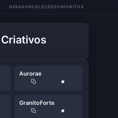
GERADOR
COLEÇÕES
FAVORITOS
Criativos
Aurorae
GranitoForte