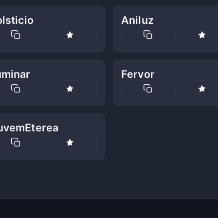
lsticio
Aniluz
uminar
Fervor
uvemEterea