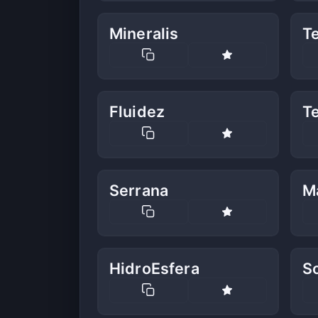
Mineralis
Te
Fluidez
T
Serrana
M
HidroEsfera
S