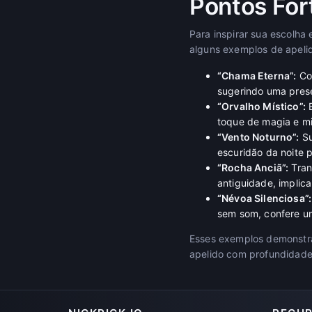
Pontos For
Para inspirar sua escolha
alguns exemplos de apeli
“Chama Eterna”:
Com
sugerindo uma pres
“Orvalho Místico”:
E
toque de magia e mis
“Vento Noturno”:
Su
escuridão da noite 
“Rocha Anciã”:
Tran
antiguidade, implica
“Névoa Silenciosa”:
sem som, confere um 
Esses exemplos demonstr
apelido com profundidade