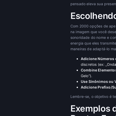
pensado eleva sua presenç
Escolhendo
Com 2000 opções de apeli
na imagem que você deseja
sonoridade do nome e como
energia que eles transmit
maneiras de adaptá-lo ma
Adicione Números o
discretos (ex: _Onda
Combine Elemento
Gelo”).
Use Sinônimos ou V
Adicione Prefixo/Su
Lembre-se, o objetivo é t
Exemplos d