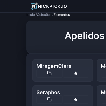
NICKPICK.IO
Início
Coleções
Elementos
Apelidos
MiragemClara
M
Seraphos
M