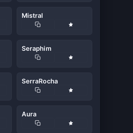
Mistral
Seraphim
SerraRocha
Aura