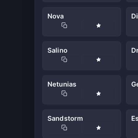
Nova
D
Salino
D
Netunias
G
Sandstorm
E