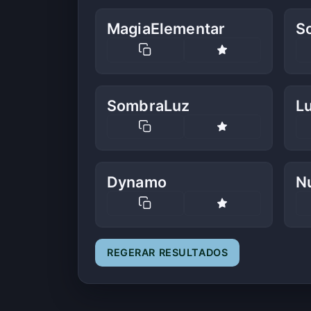
MagiaElementar
So
SombraLuz
L
Dynamo
N
REGERAR RESULTADOS