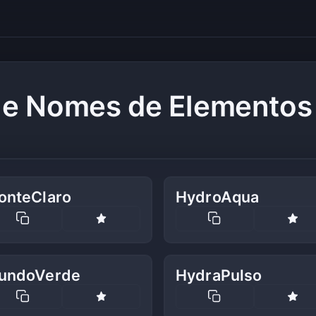
 e Nomes de Elementos 
onteClaro
HydroAqua
undoVerde
HydraPulso