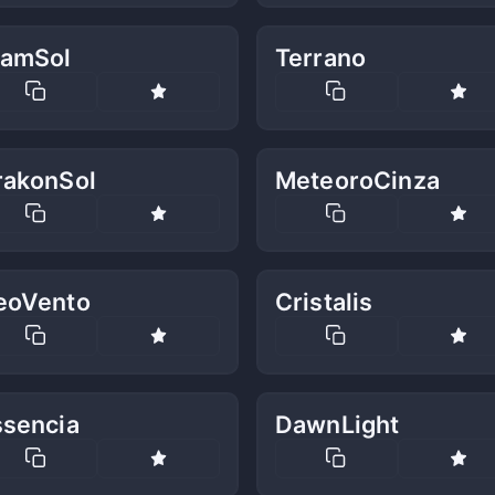
iamSol
Terrano
rakonSol
MeteoroCinza
eoVento
Cristalis
ssencia
DawnLight