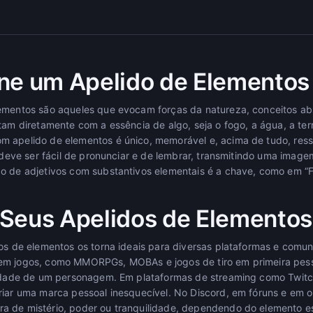
ne um Apelido de Elementos
ementos são aqueles que evocam forças da natureza, conceitos ab
tam diretamente com a essência de algo, seja o fogo, a água, a terr
m apelido de elementos é único, memorável e, acima de tudo, res
e deve ser fácil de pronunciar e de lembrar, transmitindo uma image
o de adjetivos com substantivos elementais é a chave, como em “F
Seus Apelidos de Elementos
dos de elementos os torna ideais para diversas plataformas e comun
 em jogos, como MMORPGs, MOBAs e jogos de tiro em primeira pes
ntidade de um personagem. Em plataformas de streaming como Twit
riar uma marca pessoal inesquecível. No Discord, em fóruns e em ou
a de mistério, poder ou tranquilidade, dependendo do elemento e