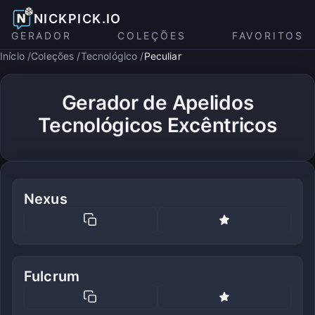
NICKPICK.IO
GERADOR
COLEÇÕES
FAVORITOS
Início
Coleções
Tecnológico
Peculiar
Gerador de Apelidos
Tecnológicos Excêntricos
Nexus
Fulcrum