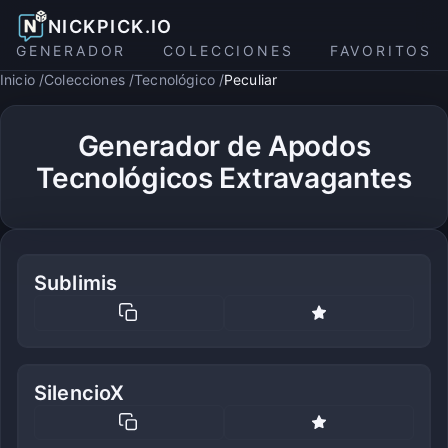
NICKPICK.IO
GENERADOR
COLECCIONES
FAVORITOS
Inicio
Colecciones
Tecnológico
Peculiar
Generador de Apodos
Tecnológicos Extravagantes
Sublimis
SilencioX