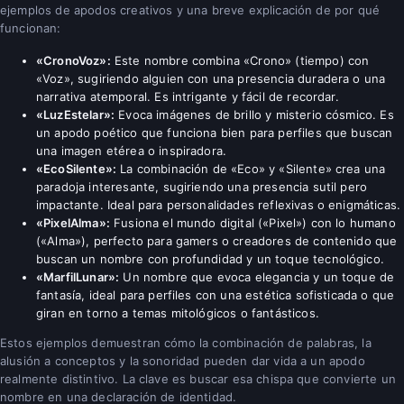
ejemplos de apodos creativos y una breve explicación de por qué
funcionan:
«CronoVoz»:
Este nombre combina «Crono» (tiempo) con
«Voz», sugiriendo alguien con una presencia duradera o una
narrativa atemporal. Es intrigante y fácil de recordar.
«LuzEstelar»:
Evoca imágenes de brillo y misterio cósmico. Es
un apodo poético que funciona bien para perfiles que buscan
una imagen etérea o inspiradora.
«EcoSilente»:
La combinación de «Eco» y «Silente» crea una
paradoja interesante, sugiriendo una presencia sutil pero
impactante. Ideal para personalidades reflexivas o enigmáticas.
«PixelAlma»:
Fusiona el mundo digital («Pixel») con lo humano
(«Alma»), perfecto para gamers o creadores de contenido que
buscan un nombre con profundidad y un toque tecnológico.
«MarfilLunar»:
Un nombre que evoca elegancia y un toque de
fantasía, ideal para perfiles con una estética sofisticada o que
giran en torno a temas mitológicos o fantásticos.
Estos ejemplos demuestran cómo la combinación de palabras, la
alusión a conceptos y la sonoridad pueden dar vida a un apodo
realmente distintivo. La clave es buscar esa chispa que convierte un
nombre en una declaración de identidad.