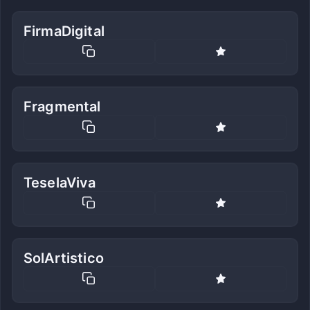
FirmaDigital
Fragmental
TeselaViva
SolArtistico