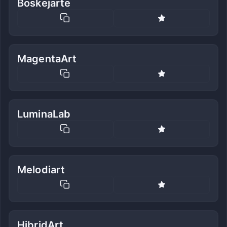
Boskejarte
MagentaArt
LuminaLab
Melodiart
HibridArt