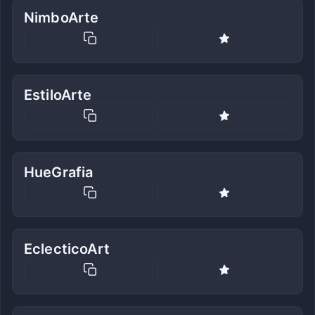
NimboArte
EstiloArte
HueGrafia
EclecticoArt