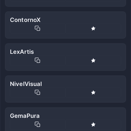
ContornoX
LexArtis
NivelVisual
GemaPura