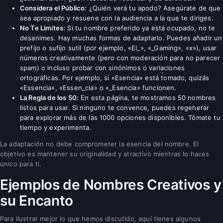
Considera el Público:
¿Quién verá tu apodo? Asegúrate de que
sea apropiado y resuene con la audiencia a la que te diriges.
No Te Limites:
Si tu nombre preferido ya está ocupado, no te
desanimes. Hay muchas formas de adaptarlo. Puedes añadir un
prefijo o sufijo sutil (por ejemplo, «El_», «_Gaming», «x»), usar
números creativamente (pero con moderación para no parecer
spam) o incluso probar con sinónimos o variaciones
ortográficas. Por ejemplo, si «Esencia» está tomado, quizás
«Essencia», «Essen_cia» o «_Esencia» funcionen.
La Regla de los 50:
En esta página, te mostramos 50 nombres
listos para usar. Si ninguno te convence, puedes regenerar
para explorar más de las 1000 opciones disponibles. Tómate tu
tiempo y experimenta.
La adaptación no debe comprometer la esencia del nombre. El
objetivo es mantener su originalidad y atractivo mientras lo haces
único para ti.
Ejemplos de Nombres Creativos y
su Encanto
Para ilustrar mejor lo que hemos discutido, aquí tienes algunos