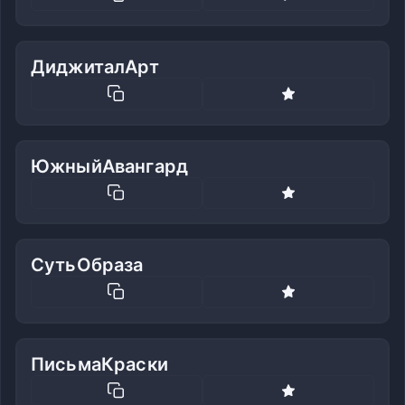
ДиджиталАрт
ЮжныйАвангард
СутьОбраза
ПисьмаКраски