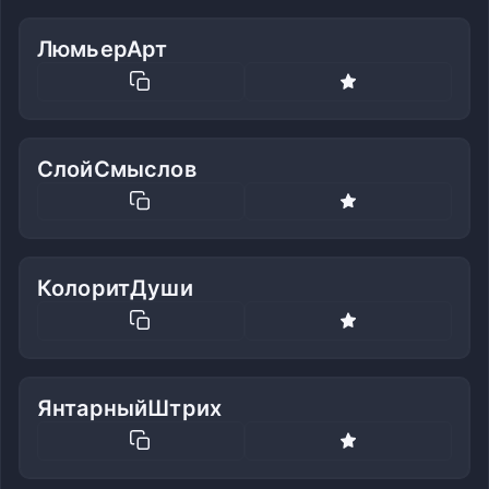
ЛюмьерАрт
СлойСмыслов
КолоритДуши
ЯнтарныйШтрих