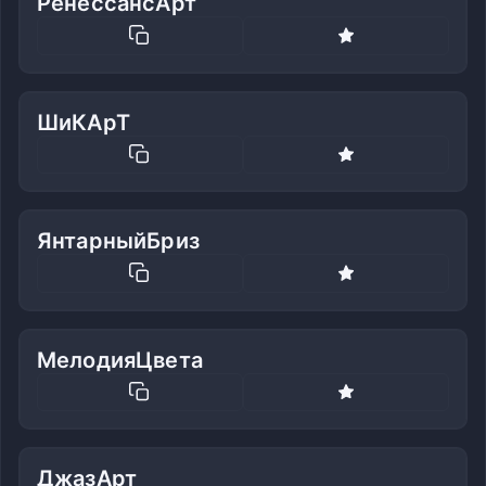
РенессансАрт
ШиКАрТ
ЯнтарныйБриз
МелодияЦвета
ДжазАрт