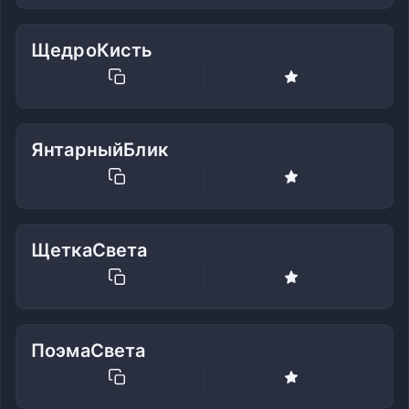
ЩедроКисть
ЯнтарныйБлик
ЩеткаСвета
ПоэмаСвета