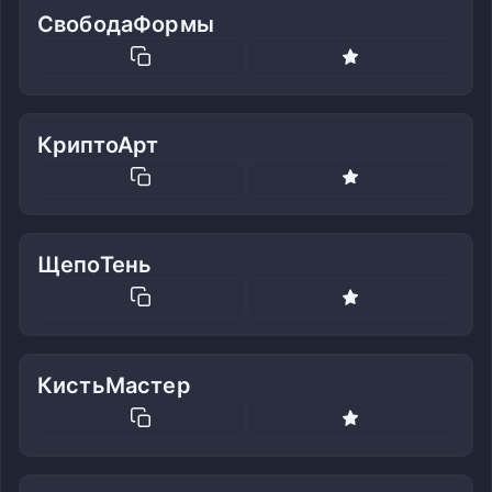
СвободаФормы
КриптоАрт
ЩепоТень
КистьМастер