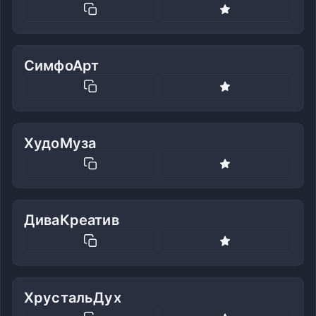
СимфоАрт
ХудоМуза
ДиваКреатив
ХрустальДух