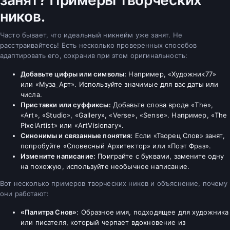
ников.
Часто бывает, что идеальный никнейм уже занят. Не
расстраивайтесь! Есть несколько проверенных способов
адаптировать его, сохранив при этом оригинальность:
Добавьте цифры или символы:
Например, «Художник77»
или «Муза_Арт». Используйте значимые для вас даты или
числа.
Приставки или суффиксы:
Добавьте слова вроде «The»,
«Art», «Studio», «Gallery», «Verse», «Sense». Например, «The
PixelArtist» или «ArtVisionary».
Синонимы и связанные понятия:
Если «Творец Слов» занят,
попробуйте «Словесный Архитектор» или «Поэт Фраз».
Измените написание:
Поиграйте с буквами, замените одну
на похожую, используйте необычное написание.
Вот несколько примеров творческих ников и объяснение, почему
они работают:
«Палитра Снов»
: Образное имя, подходящее для художника
или писателя, который черпает вдохновение из