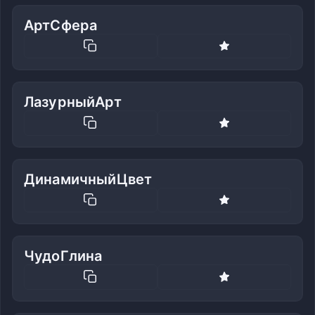
АртСфера
ЛазурныйАрт
ДинамичныйЦвет
ЧудоГлина