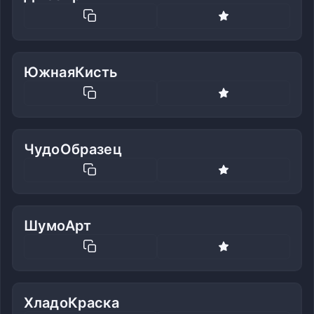
ЮжнаяКисть
ЧудоОбразец
ШумоАрт
ХладоКраска