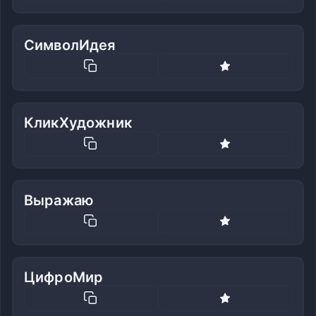
СимволИдея
КликХудожник
Выражаю
ЦифроМир