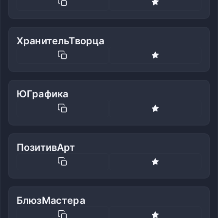
ХранительТворца
ЮГрафика
ПозитивАрт
БлюзМастера