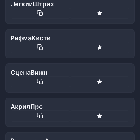
ЛёгкийШтрих
РифмаКисти
СценаВижн
АкрилПро