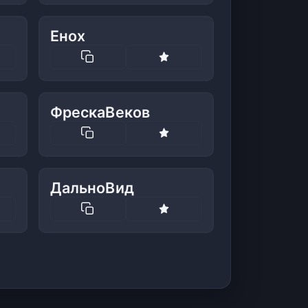
Енох
ФрескаВеков
ДальноВид