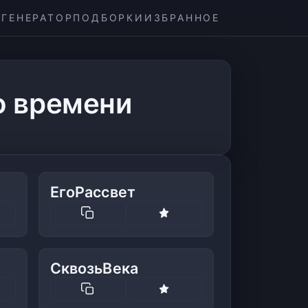
ГЕНЕРАТОР
ПОДБОРКИ
ИЗБРАННОЕ
о времени
ЕгоРассвет
СквозьВека