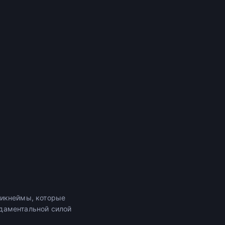
никнеймы, которые
даментальной силой