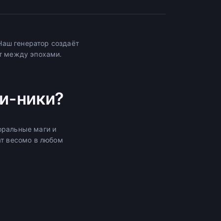
Наш генератор создаёт
ет между эпохами.
и-ники?
оральные маги и
ат весомо в любом