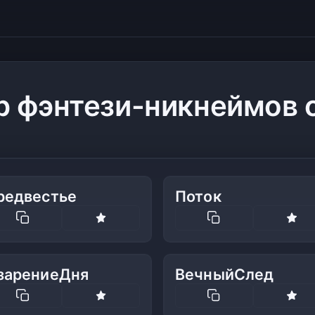
р фэнтези-никнеймов 
редвестье
Поток
зарениеДня
ВечныйСлед