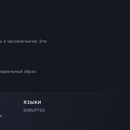
 и часовой магии. Эти
 идеальный образ
ЯЗЫКИ
EN
RU
PT
ES
и