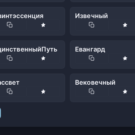
винтэссенция
Извечный
динственныйПуть
Евангард
ассвет
Вековечный