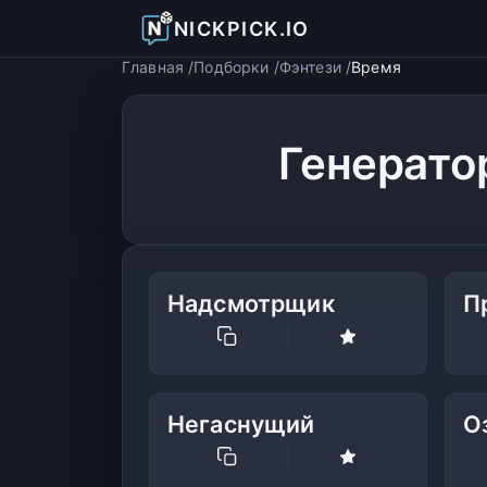
NICKPICK.IO
Главная
Подборки
Фэнтези
Время
Генерато
Надсмотрщик
П
Негаснущий
О