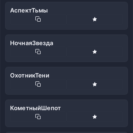
АспектТьмы
НочнаяЗвезда
ОхотникТени
КометныйШепот