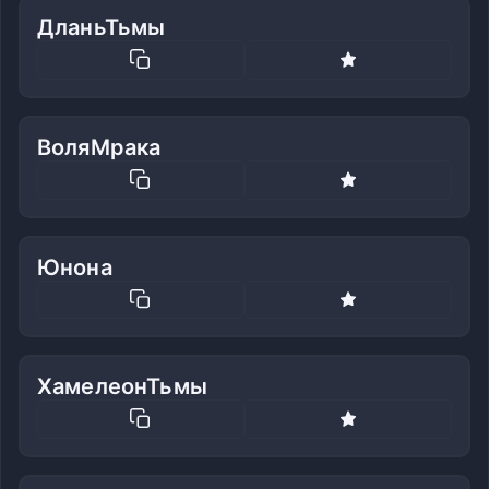
ДланьТьмы
ВоляМрака
Юнона
ХамелеонТьмы