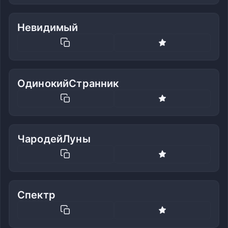
Невидимый
ОдинокийСтранник
ЧародейЛуны
Спектр