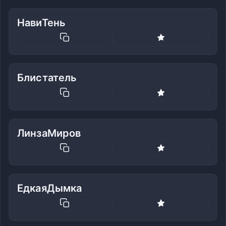
НавиТень
Блистатель
ЛинзаМиров
ЕдкаяДымка