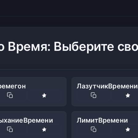
 Время: Выберите св
ремегон
ЛазутчикВремени
ыханиеВремени
ЛимитВремени