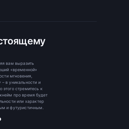
астоящему
ляя вам выразить
роший «временной»
ости мгновения,
 – в уникальности и
 этого стремитесь к
кнейм про время будет
льности или характер
ным и футуристичным.
?