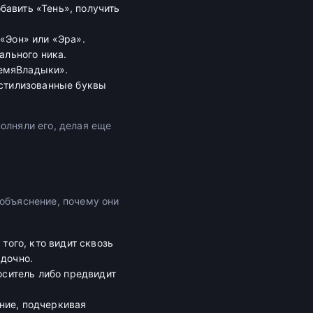
авить «Тень», получить
 «Эон» или «Эра».
ального ника.
емяВладыки».
 стилизованные буквы
олняли его, делая еще
 объяснение, почему они
 того, кто видит сквозь
адочно.
носитель либо предвидит
ние, подчеркивая