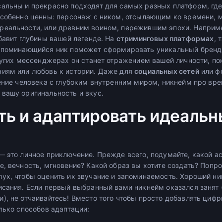
альны и прекрасно подходят для самых разных платформ, где
собенно ценны: персонаж с ником, отсылающим ко времени, 
реальности, или древним воином, пережившим эпохи. Наприм
бавит глубины вашей легенде. На
стриминговых платформах
, 
апоминающийся ник поможет сформировать уникальный бренд 
других мессенджерах он станет отражением вашей личности, п
иям или любовь к истории. Даже для
социальных сетей
или фо
ление человека с глубоким внутренним миром, никнейм про вр
вашу оригинальность и вкус.
ть и адаптировать идеаль
— это личное приключение. Прежде всего, подумайте, какой а
, вечность, мгновение? Какой образ вы хотите создать? Попр
ух, чтобы оценить их звучание и запоминаемость. Хороший н
исания. Если первый выбранный вами никнейм оказался занят 
), не отчаивайтесь! Вместо того чтобы просто добавлять цифр
лько способов адаптации: