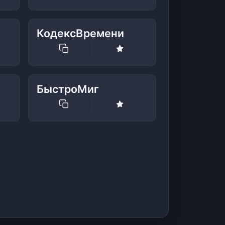
КодексВремени
БыстроМиг