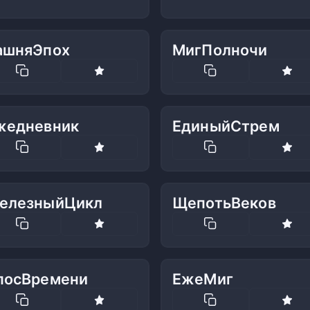
ашняЭпох
МигПолночи
жедневник
ЕдиныйСтрем
елезныйЦикл
ЩепотьВеков
посВремени
ЕжеМиг