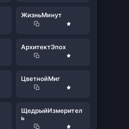
ЖизньМинут
АрхитектЭпох
ЦветнойМиг
ЩедрыйИзмерител
ь