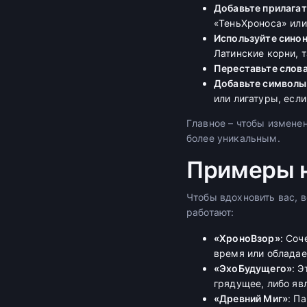
Добавьте прилагат
«ТеньХроноса» ил
Используйте синон
Латинские корни, т
Переставьте слова
Добавьте символы,
или лигатуры, если
Главное – чтобы измене
более уникальным.
Примеры н
Чтобы вдохновить вас, 
работают:
«ХроноВзор»
: Соч
время или обладае
«ЭхоБудущего»
: 
грядущее, либо яв
«Древний Миг»
: П