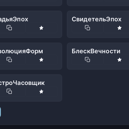
адьяЭпох
СвидетельЭпох
волюцияФорм
БлескВечности
строЧасовщик