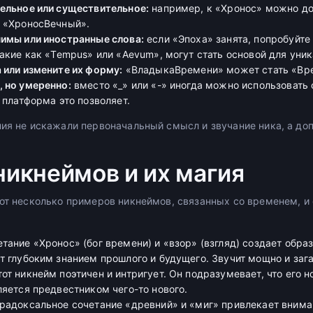
ельное или существительное:
например, к «Хронос» можно доб
и «ХроносВечный».
имы или иностранные слова:
если «Эпоха» занята, попробуйте
акие как «Tempus» или «Aevum», могут стать основой для уник
 или измените их форму:
«ВладыкаВремени» может стать «Вр
 но умеренно:
вместо «_» или «-» иногда можно использовать
 платформа это позволяет.
ния не искажали первоначальный смысл и звучание ника, а доп
икнеймов и их магия
вот несколько примеров никнеймов, связанных со временем, и
етание «Хронос» (бог времени) и «взор» (взгляд) создает образ
т глубоким знанием прошлого и будущего. Звучит мощно и заг
Этот никнейм поэтичен и интригует. Он подразумевает, что его 
ляется предвестником чего-то нового.
арадоксальное сочетание «древний» и «миг» привлекает внима