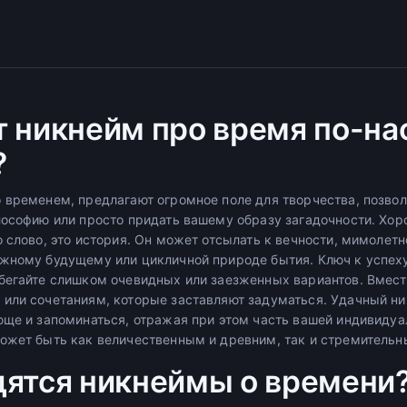
т никнейм про время по-н
?
 временем, предлагают огромное поле для творчества, позво
лософию или просто придать вашему образу загадочности. Хо
 слово, это история. Он может отсылать к вечности, мимолетн
жному будущему или цикличной природе бытия. Ключ к успеху
бегайте слишком очевидных или заезженных вариантов. Вместо
или сочетаниям, которые заставляют задуматься. Удачный ни
юще и запоминаться, отражая при этом часть вашей индивидуа
ожет быть как величественным и древним, так и стремитель
дятся никнеймы о времени