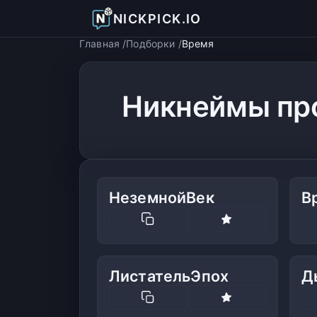
NICKPICK.IO
Главная
Подборки
Время
Никнеймы про
НеземнойВек
В
ЛистательЭпох
Д