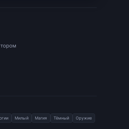
атором
огии
Милый
Магия
Тёмный
Оружие