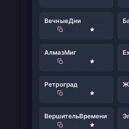
ВечныеДни
Б
АлмазМиг
Е
Ретроград
Ж
ВершительВремени
Э