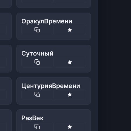
ОракулВремени
Суточный
ЦентурияВремени
РазВек