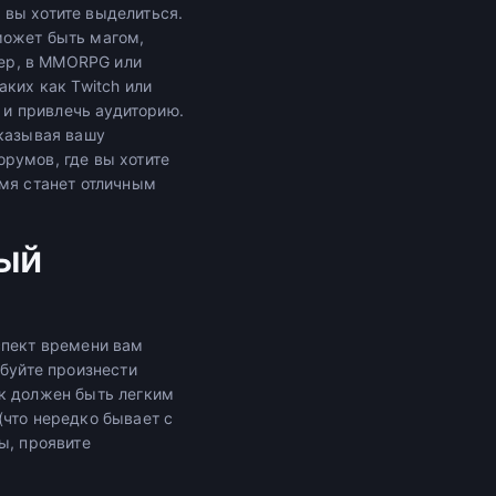
 вы хотите выделиться.
может быть магом,
ер, в MMORPG или
таких как Twitch или
и привлечь аудиторию.
оказывая вашу
румов, где вы хотите
емя станет отличным
ный
спект времени вам
обуйте произнести
ик должен быть легким
(что нередко бывает с
ы, проявите