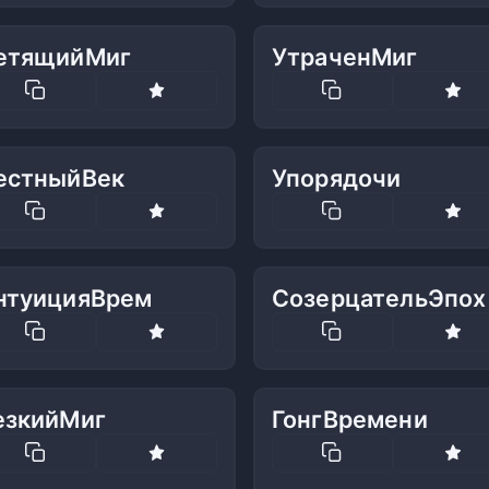
етящийМиг
УтраченМиг
естныйВек
Упорядочи
нтуицияВрем
СозерцательЭпох
езкийМиг
ГонгВремени