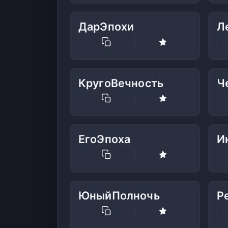
ДарЭпохи
Л
КругоВечность
Ч
ЕгоЭпоха
И
ЮныйПолночь
Р