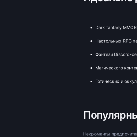
Dark fantasy MMOR
Настольных RPG п
Фэнтези Discord-с
Магического конте
Готических и окку
Популярны
Некроманты предпочитаю