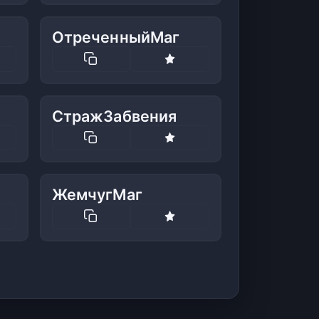
ОтреченныйМаг
СтражЗабвения
ЖемчугМаг