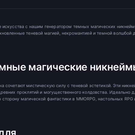
е искусства с нашим генератором темных магических никнейм
хновленные теневой магией, некромантией и темной волшбой д
.
мные магические никнейм
а сочетают мистическую силу с теневой эстетикой. Эти ник
древних проклятий и могущественного колдовства. Идеально д
 сторону магической фантастики в MMORPG, настольных RPG 
для