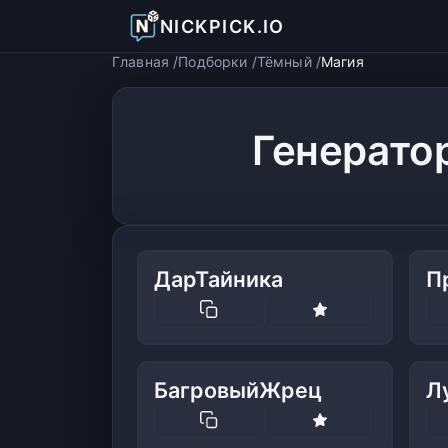
NICKPICK.IO
Главная
Подборки
Тёмный
Магия
Генерато
ДарТайника
П
БагровыйЖрец
Л