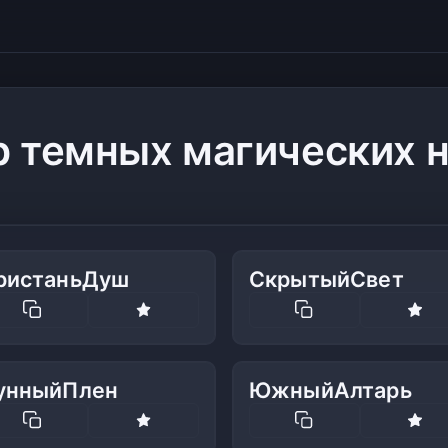
р темных магических 
ристаньДуш
СкрытыйСвет
унныйПлен
ЮжныйАлтарь