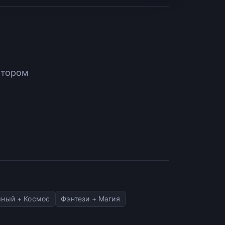
атором
ный + Космос
Фэнтези + Магия