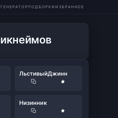
ГЕНЕРАТОР
ПОДБОРКИ
ИЗБРАННОЕ
никнеймов
ЛьстивыйДжинн
Низинник