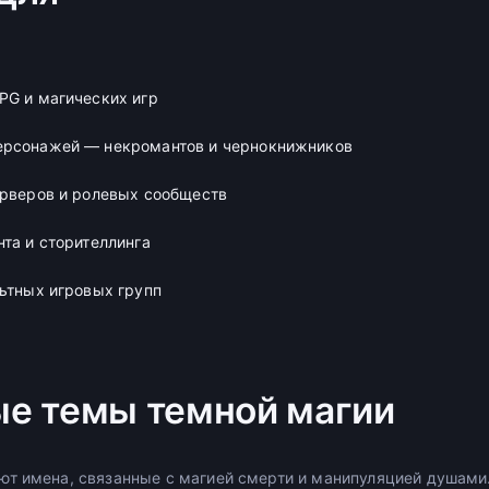
PG и магических игр
ерсонажей — некромантов и чернокнижников
ерверов и ролевых сообществ
нта и сторителлинга
льтных игровых групп
е темы темной магии
т имена, связанные с магией смерти и манипуляцией душами