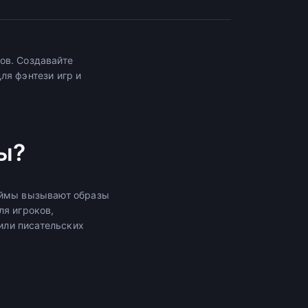
ов. Создавайте
ля фэнтези игр и
ы?
неймы вызывают образы
ля игроков,
или писательских