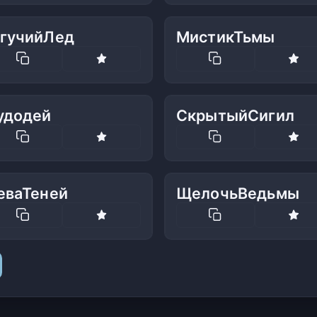
гучийЛед
МистикТьмы
удодей
СкрытыйСигил
еваТеней
ЩелочьВедьмы