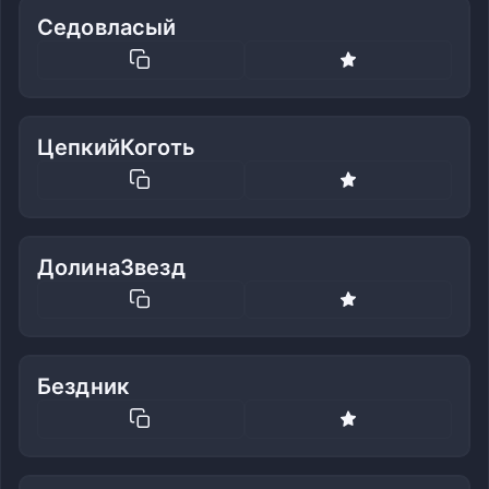
Седовласый
ЦепкийКоготь
ДолинаЗвезд
Бездник