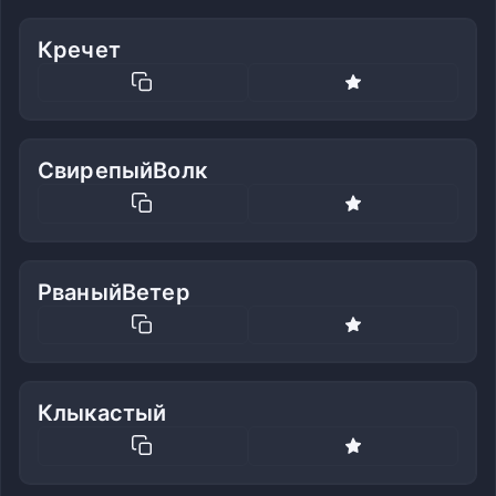
Кречет
СвирепыйВолк
РваныйВетер
Клыкастый