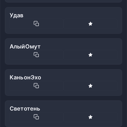
Удав
АлыйОмут
КаньонЭхо
Светотень