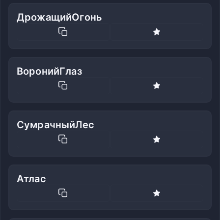
ДрожащийОгонь
ВоронийГлаз
СумрачныйЛес
Атлас