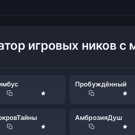
атор игровых ников с 
имбус
Пробуждённый
окровТайны
АмброзияДуш