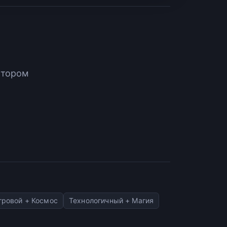
атором
гровой + Космос
Технологичный + Магия