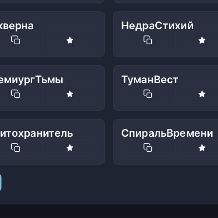
кверна
НедраСтихий
емиургТьмы
ТуманВест
итохранитель
СпиральВремени