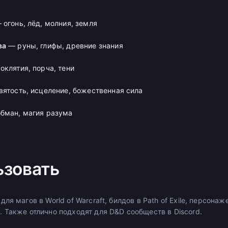
огонь, лёд, молния, земля
ва
— руны, глифы, древние знания
клятия, порча, тени
ятость, исцеление, божественная сила
бман, магия разума
ьзовать
я магов в World of Warcraft, билдов в Path of Exile, персонаж
 Также отлично подходят для D&D сообществ в Discord.