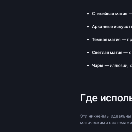
Стихийная магия
— 
Арканные искусст
Тёмная магия
— про
Светлая магия
— св
Чары
— иллюзии, о
Где испол
Эти никнеймы идеальны дл
магическими системами.