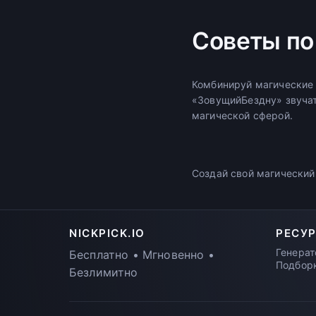
Советы по
Комбинируй магические
«ЗовущийБездну» звучат
магической сферой.
Создай свой магический
NICKPICK.IO
РЕСУ
Генерат
Бесплатно • Мгновенно •
Подбор
Безлимитно