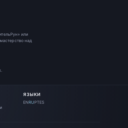
ительРун» или
 мастерство над
х.
ЯЗЫКИ
EN
RU
PT
ES
и