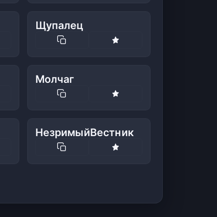
Щупалец
Молчаг
НезримыйВестник