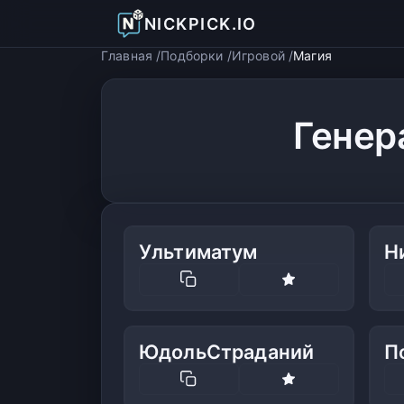
NICKPICK.IO
Главная
Подборки
Игровой
Магия
Генер
Ультиматум
Н
ЮдольСтраданий
П