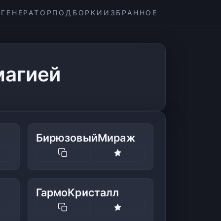
ГЕНЕРАТОР
ПОДБОРКИ
ИЗБРАННОЕ
магией
БирюзовыйМираж
ГармоКристалл