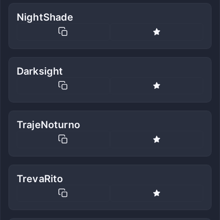
NightShade
Darksight
TrajeNoturno
TrevaRito