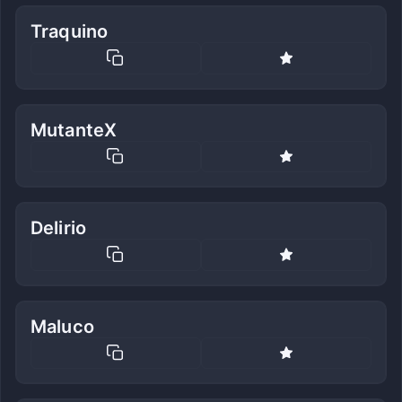
Traquino
MutanteX
Delirio
Maluco