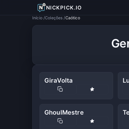
NICKPICK.IO
Início
Coleções
Caótico
Ger
GiraVolta
L
GhoulMestre
T