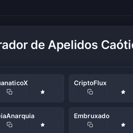
ador de Apelidos Caót
uanaticoX
CriptoFlux
eiaAnarquia
Embruxado