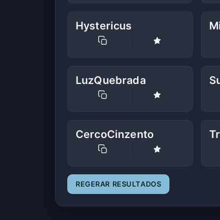
Hystericus
M
LuzQuebrada
S
CercoCinzento
T
REGERAR RESULTADOS