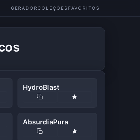
GERADOR
COLEÇÕES
FAVORITOS
icos
HydroBlast
AbsurdiaPura