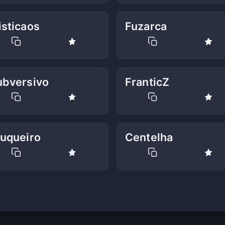
isticaos
Fuzarca
ubversivo
FranticZ
ruqueiro
Centelha