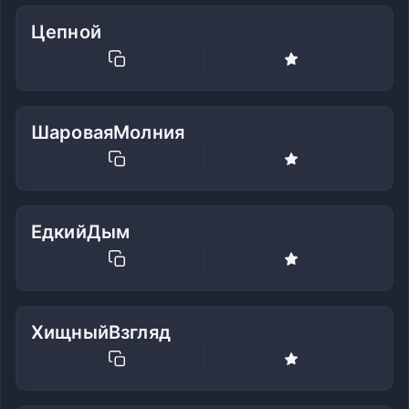
Цепной
ШароваяМолния
ЕдкийДым
ХищныйВзгляд