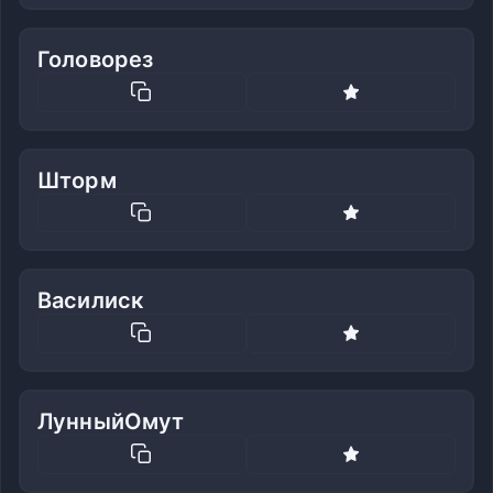
Головорез
Шторм
Василиск
ЛунныйОмут