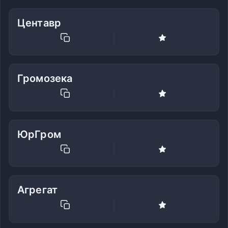
Центавр
Громозека
ЮрГром
Агрегат