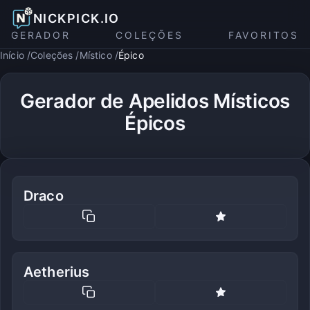
NICKPICK.IO
GERADOR
COLEÇÕES
FAVORITOS
Início
Coleções
Místico
Épico
Gerador de Apelidos Místicos
Épicos
Draco
Aetherius