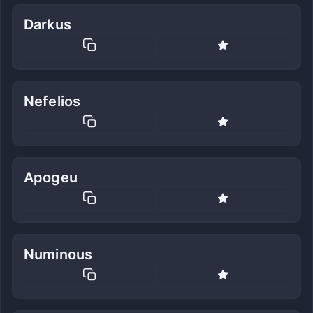
Darkus
Nefelios
Apogeu
Numinous