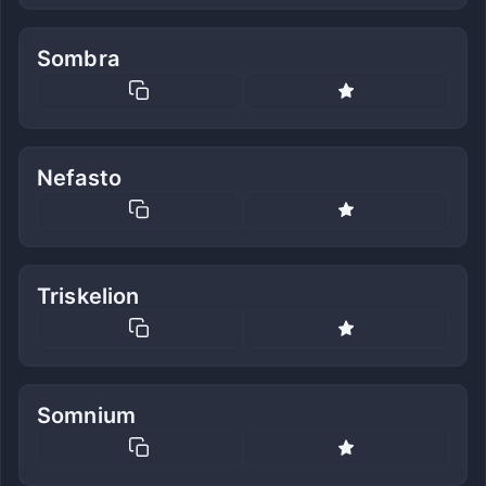
Sombra
Nefasto
Triskelion
Somnium