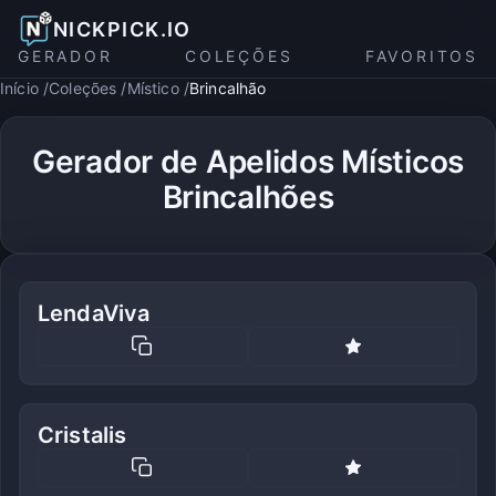
NICKPICK.IO
GERADOR
COLEÇÕES
FAVORITOS
Início
Coleções
Místico
Brincalhão
Gerador de Apelidos Místicos
Brincalhões
LendaViva
Cristalis