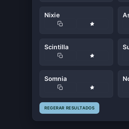
Nixie
As
Scintilla
S
Somnia
N
REGERAR RESULTADOS