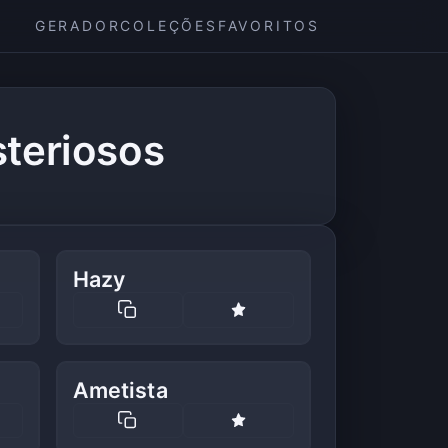
GERADOR
COLEÇÕES
FAVORITOS
steriosos
Hazy
Ametista