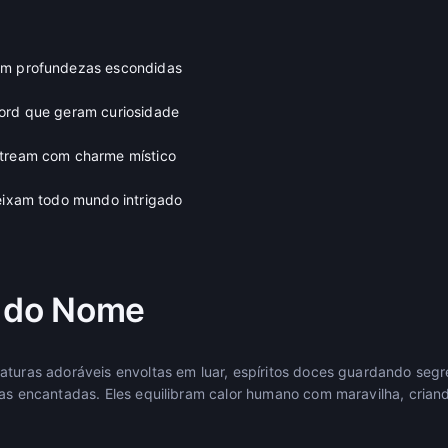
om profundezas escondidas
cord que geram curiosidade
stream com charme místico
deixam todo mundo intrigado
a do Nome
aturas adoráveis envoltas em luar, espíritos doces guardando segr
tas encantadas. Eles equilibram calor humano com maravilha, crian