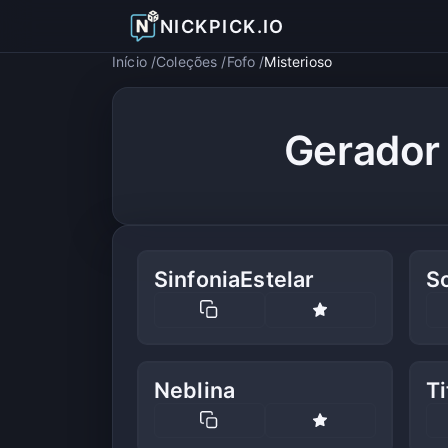
NICKPICK.IO
Início
Coleções
Fofo
Misterioso
Gerador 
SinfoniaEstelar
So
Neblina
Ti