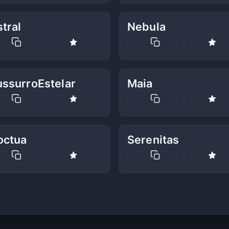
tral
Nebula
ussurroEstelar
Maia
octua
Serenitas