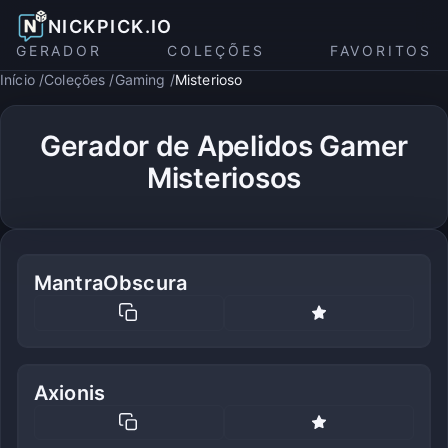
NICKPICK.IO
GERADOR
COLEÇÕES
FAVORITOS
Início
Coleções
Gaming
Misterioso
Gerador de Apelidos Gamer
Misteriosos
MantraObscura
Axionis