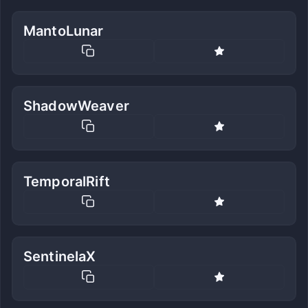
MantoLunar
ShadowWeaver
TemporalRift
SentinelaX