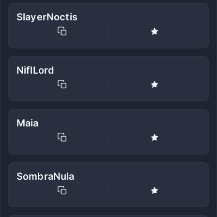
SlayerNoctis
NiflLord
Maia
SombraNula