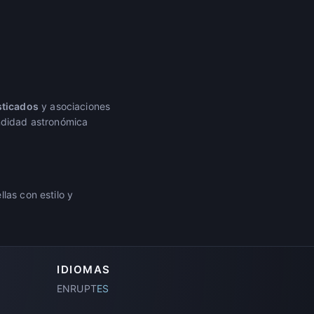
sticados
y asociaciones
undidad astronómica
las con estilo y
IDIOMAS
EN
RU
PT
ES