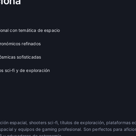
iona
esional con temática de espacio
ronómicos refinados
ósmicas sofisticadas
s sci-fi y de exploración
ación espacial, shooters sci-fi, títulos de exploración, plataformas 
spacial y equipos de gaming profesional. Son perfectos para aficio
-fi y educadores de astronomía.