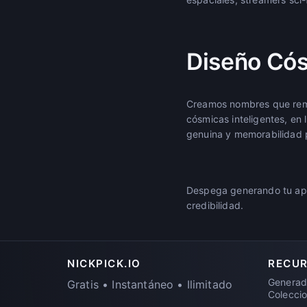
Diseño Có
Creamos nombres que rem
cósmicas inteligentes, en
genuina y memorabilidad p
Despega generando tu apodo
credibilidad.
NICKPICK.IO
RECU
Generad
Gratis • Instantáneo • Ilimitado
Colecci