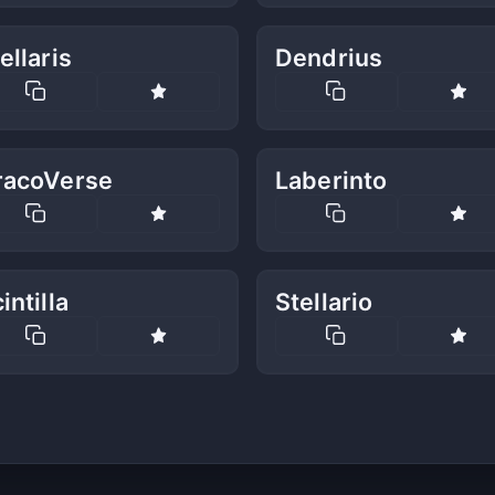
ellaris
Dendrius
racoVerse
Laberinto
intilla
Stellario