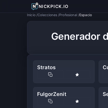
NICKPICK.IO
Inicio
Colecciones
Profesional
Espacio
Generador d
Stratos
C
FulgorZenit
Se