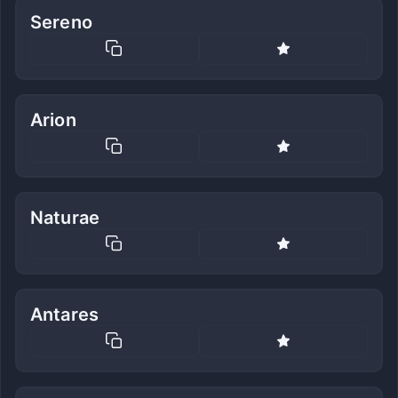
Sereno
Arion
Naturae
Antares