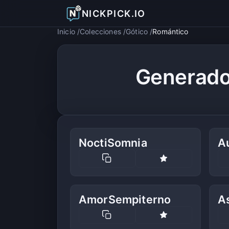
NICKPICK.IO
Inicio
Colecciones
Gótico
Romántico
Generado
NoctiSomnia
A
AmorSempiterno
A