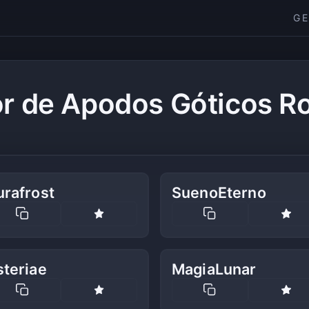
G
r de Apodos Góticos R
urafrost
SuenoEterno
steriae
MagiaLunar