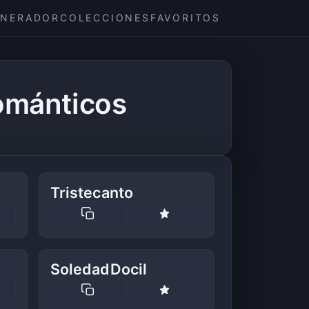
ENERADOR
COLECCIONES
FAVORITOS
ománticos
Tristecanto
SoledadDocil