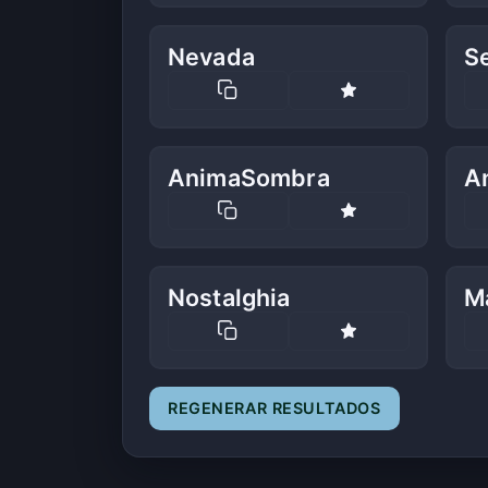
Nevada
S
AnimaSombra
A
Nostalghia
M
REGENERAR RESULTADOS