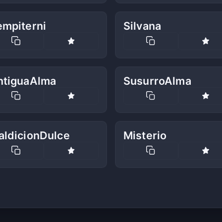
empiterni
Silvana
ntiguaAlma
SusurroAlma
aldicionDulce
Misterio