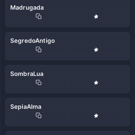
Madrugada
SegredoAntigo
SombraLua
SepiaAlma