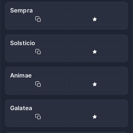
Sempra
Solsticio
Animae
Galatea