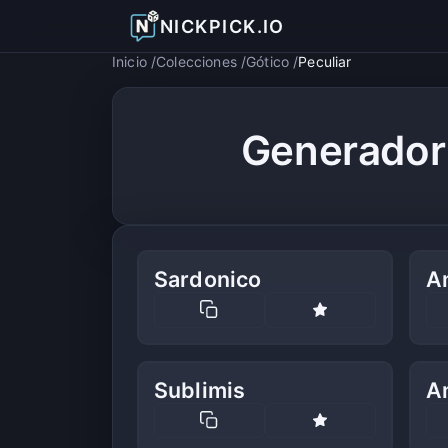
NICKPICK.IO
Inicio
Colecciones
Gótico
Peculiar
Generador
Sardonico
A
Sublimis
A