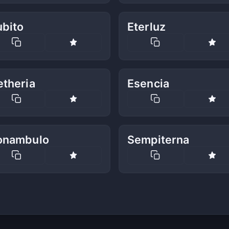
ubito
Eterluz
etheria
Esencia
onambulo
Sempiterna