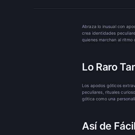
Abraza lo inusual con apo
crea identidades peculiar
quienes marchan al ritmo 
Lo Raro T
Los apodos góticos extrav
peculiares, rituales curio
gótica como una personali
Así de Fáci