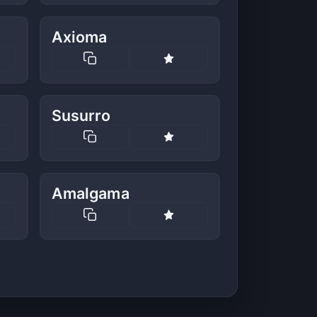
Axioma
Susurro
Amalgama