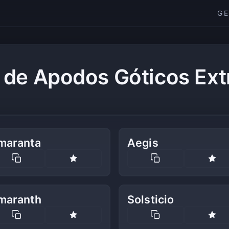
G
 de Apodos Góticos Ext
maranta
Aegis
maranth
Solsticio