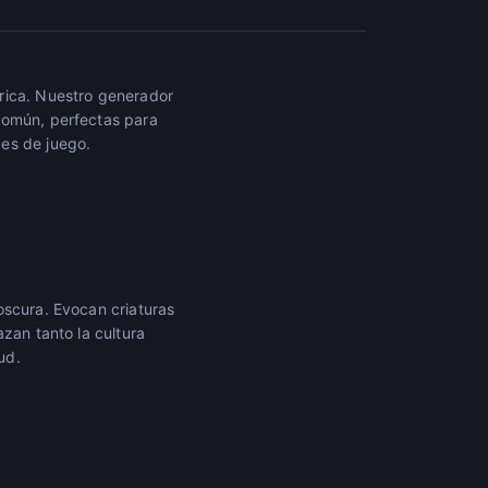
rica. Nuestro generador
común, perfectas para
des de juego.
oscura. Evocan criaturas
zan tanto la cultura
ud.