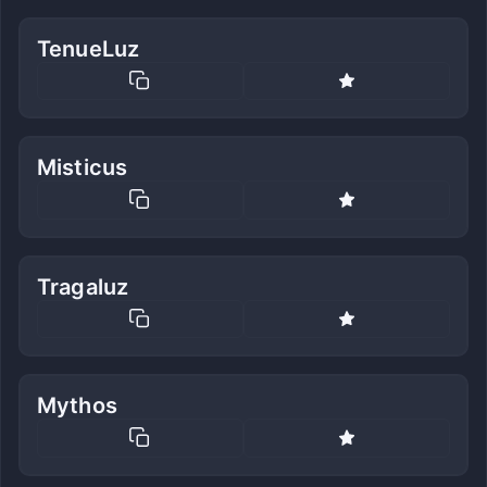
TenueLuz
Misticus
Tragaluz
Mythos