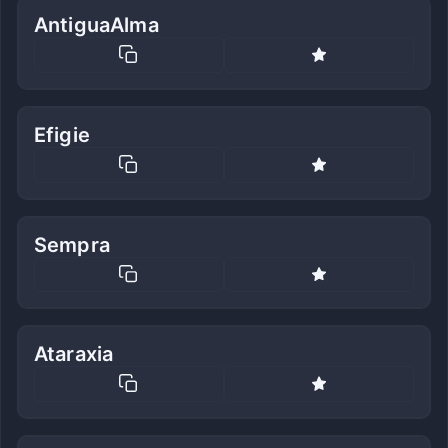
AntiguaAlma
Efigie
Sempra
Ataraxia