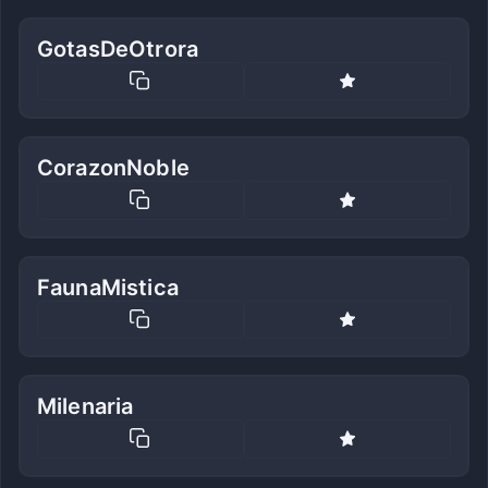
GotasDeOtrora
CorazonNoble
FaunaMistica
Milenaria