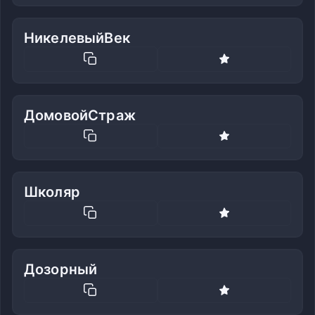
НикелевыйВек
ДомовойСтраж
Школяр
Дозорный