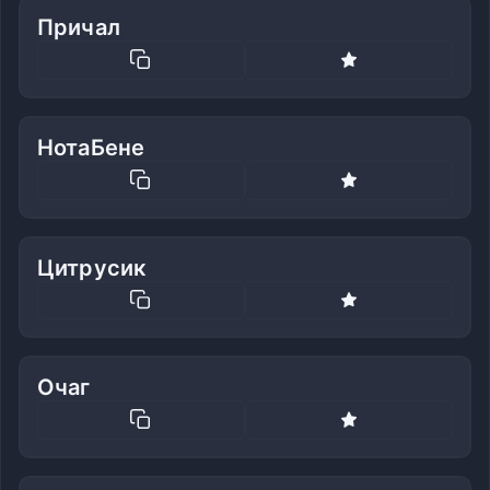
Причал
НотаБене
Цитрусик
Очаг