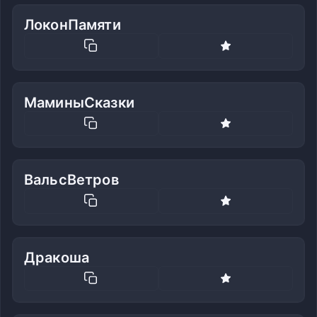
ЛоконПамяти
МаминыСказки
ВальсВетров
Дракоша