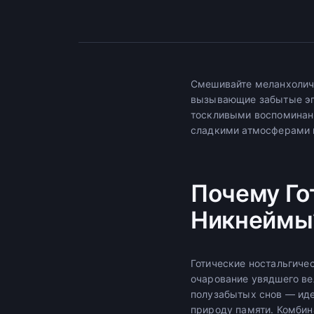
Смешивайте меланхоличн
вызывающие забытые эпо
тоскливыми воспоминан
сладкими атмосферами в 
Почему Го
Никнеймы
Готические ностальгиче
очарование увядшего ве
полузабытых снов — иде
природу памяти. Комбин