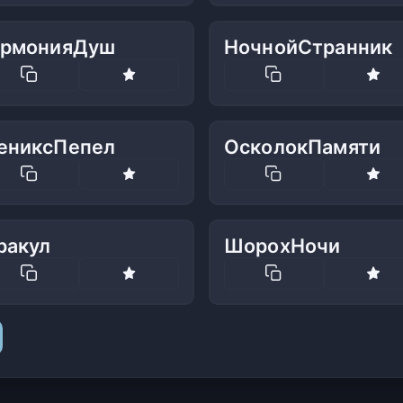
армонияДуш
НочнойСтранник
ениксПепел
ОсколокПамяти
ракул
ШорохНочи