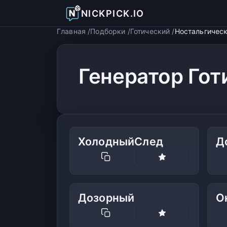
NICKPICK.IO
Главная
Подборки
Готический
Ностальгичес
Генератор Гот
ХолодныйСлед
Д
Дозорный
О