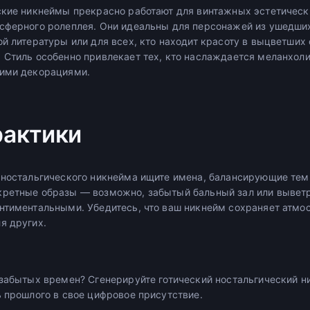
ские никнеймы прекрасно работают для винтажных эстетическ
сферного ролеплея. Они идеальны для персонажей из ушедших
й литературы или для всех, кто находит красоту в выцветших
 Стиль особенно привлекает тех, кто наслаждается меланхол
кими декорациями.
рактики
 ностальгического никнейма ищите имена, балансирующие темн
кретные образы — возможно, забытый бальный зал или вывет
нтиментальными. Убедитесь, что ваш никнейм сохраняет атмо
я других.
 забытых времен? Сгенерируйте готический ностальгический н
ь прошлого в свое цифровое присутствие.