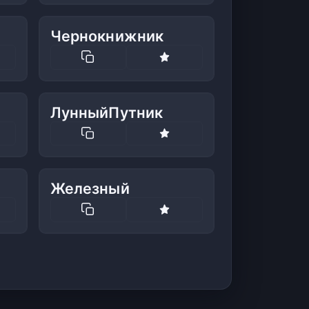
Чернокнижник
ЛунныйПутник
Железный