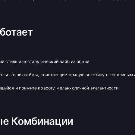
аботает
ий стиль и ностальгический вайб из опций
кальные никнеймы, сочетающие темную эстетику с тоскливым
шийся и примите красоту меланхоличной элегантности
ые Комбинации