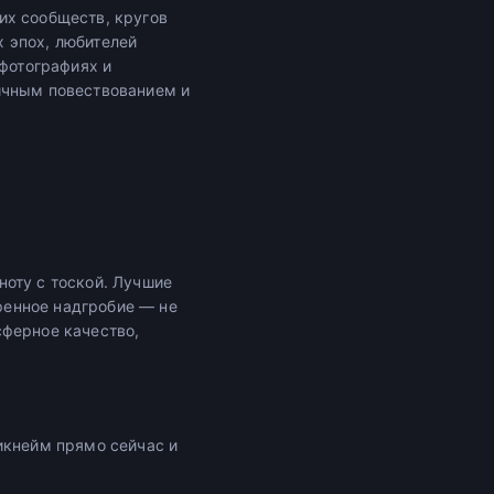
их сообществ, кругов
 эпох, любителей
 фотографиях и
ичным повествованием и
оту с тоской. Лучшие
ренное надгробие — не
сферное качество,
икнейм прямо сейчас и