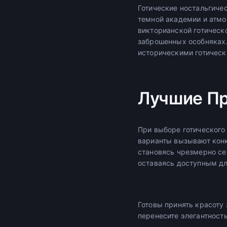
Готические ностальгиче
темной академии и атмо
викторианской готическо
заброшенных особняках.
историческими готичес
Лучшие П
При выборе готического
варианты вызывают кон
становясь чрезмерно се
оставаясь доступным дл
Готовы принять красоту
перенесите элегантност