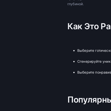
глубиной.
Как Это Р
Выберите готическ
Сгенерируйте уни
Выберите понравив
Популярн