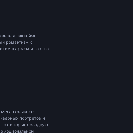
оздавая никнеймы,
ый романтизм с
нским шармом и горько-
и меланхоличное
икварных портретов и
 так и горько-сладкую
с эмоциональной