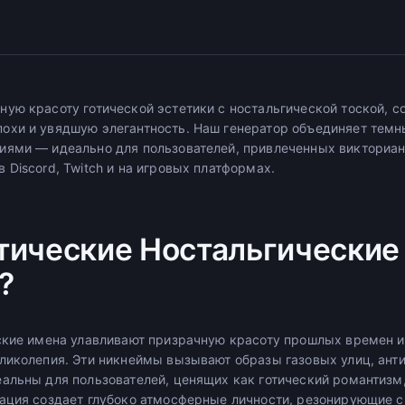
ую красоту готической эстетики с ностальгической тоской, с
хи и увядшую элегантность. Наш генератор объединяет темн
иями — идеально для пользователей, привлеченных викториа
Discord, Twitch и на игровых платформах.
тические Ностальгические
?
ские имена улавливают призрачную красоту прошлых времен 
ликолепия. Эти никнеймы вызывают образы газовых улиц, ант
альны для пользователей, ценящих как готический романтизм,
ация создает глубоко атмосферные личности, резонирующие 