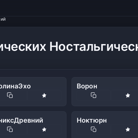
кий
ических Ностальгиче
олинаЭхо
Ворон
никсДревний
Ноктюрн