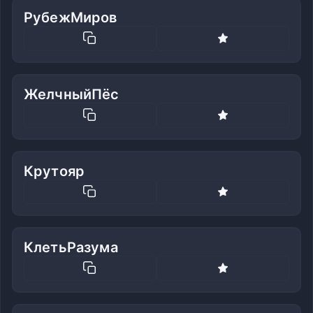
РубежМиров
ЖелчныйПёс
Крутояр
КлетьРазума