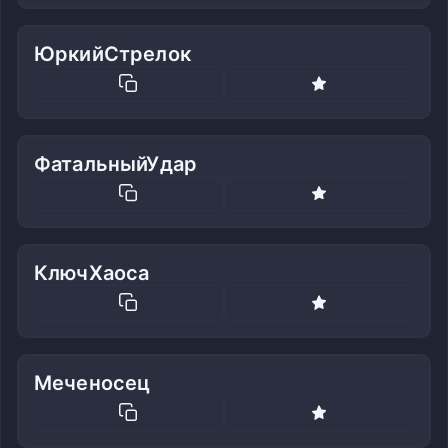
ЮркийСтрелок
ФатальныйУдар
КлючХаоса
Меченосец