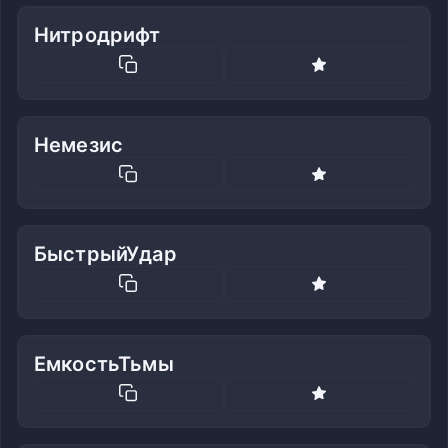
Нитродрифт
Немезис
БыстрыйУдар
ЕмкостьТьмы