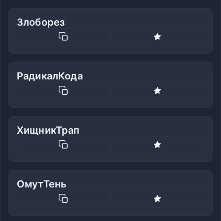
Злоборез
РадикалКода
ХищникТрап
ОмутТень