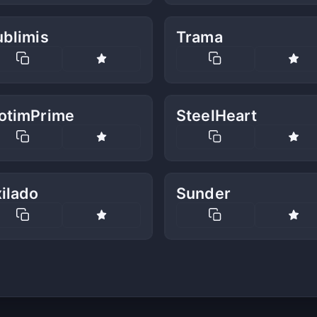
ublimis
Trama
otimPrime
SteelHeart
ilado
Sunder