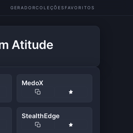
GERADOR
COLEÇÕES
FAVORITOS
m Atitude
MedoX
StealthEdge