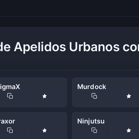
de Apelidos Urbanos co
tigmaX
Murdock
raxor
Ninjutsu