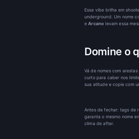
Essa vibe brilha em shoot
underground. Um nome 
e
Arcano
levam essa mesma
Domine o q
Vá de nomes com arestas 
curto para caber nos limi
sua atitude e copie com um
Antes de fechar: tags de r
garanta o mesmo nome em 
clima de after.