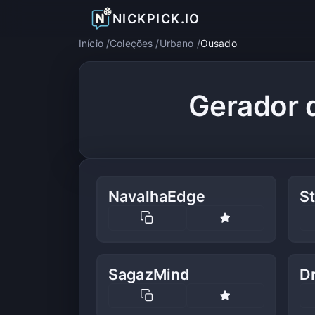
NICKPICK.IO
Início
Coleções
Urbano
Ousado
Gerador 
NavalhaEdge
S
SagazMind
D