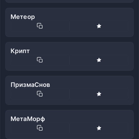
Метеор
Крипт
ПризмаСнов
МетаМорф