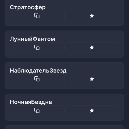
Стратосфер
ЛунныйФантом
НаблюдательЗвезд
НочнаяБездна