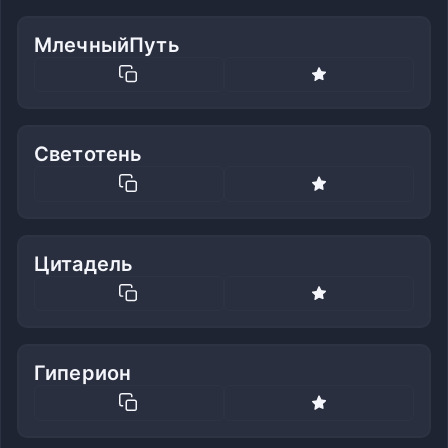
МлечныйПуть
Светотень
Цитадель
Гиперион