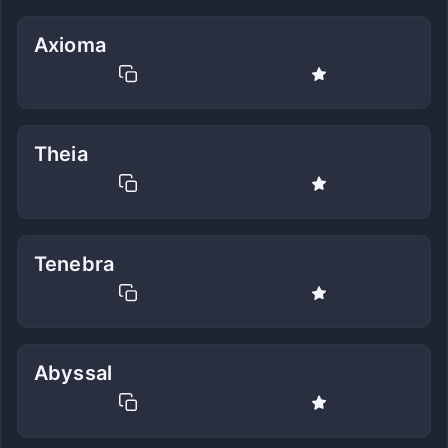
Axioma
Theia
Tenebra
Abyssal