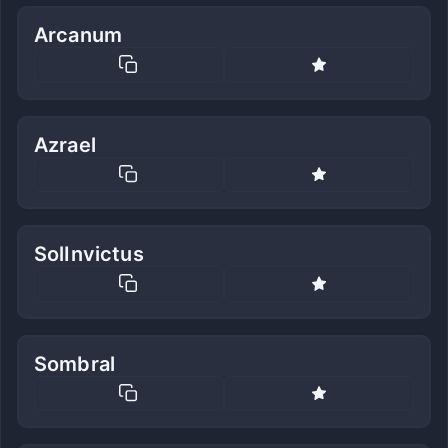
Arcanum
Azrael
SolInvictus
Sombral