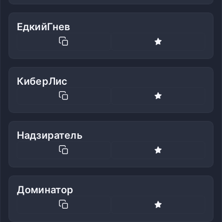
ЕдкийГнев
КиберЛис
Надзиратель
Доминатор