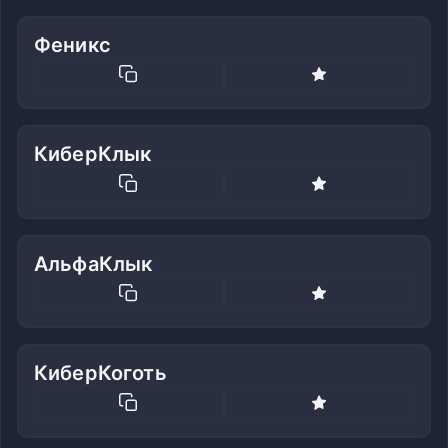
Феникс
КиберКлык
АльфаКлык
КиберКоготь