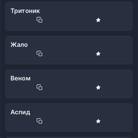
Тритоник
Жало
Веном
Аспид