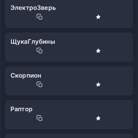
ЭлектроЗверь
ЩукаГлубины
Скорпион
Раптор