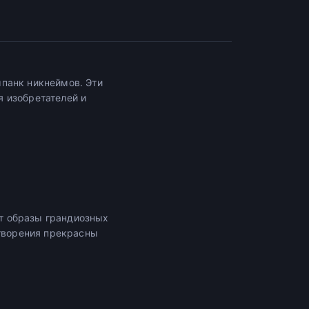
панк никнеймов. Эти
 изобретателей и
т образы грандиозных
 творения прекрасны