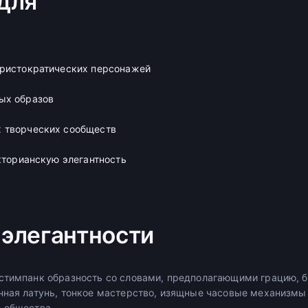
для
аристократических персонажей
ых образов
 творческих сообществ
икторианскую элегантность
элегантности
стимпанк образность со словами, предполагающими грацию, б
нная латунь, тонкое мастерство, изящные часовые механизмы
 общества.