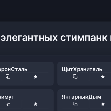
 элегантных стимпанк
оронСталь
ЩитХранитель
зимут
ЯнтарныйДым