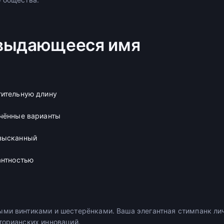
 выдающееся имя
тительную длину
нчённые варианты
зысканный
антностью
ми винтиками и шестерёнками. Ваша элегантная стимпанк ли
торианских инноваций.