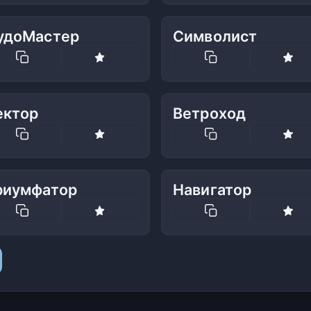
удоМастер
Символист
ектор
Ветроход
риумфатор
Навигатор