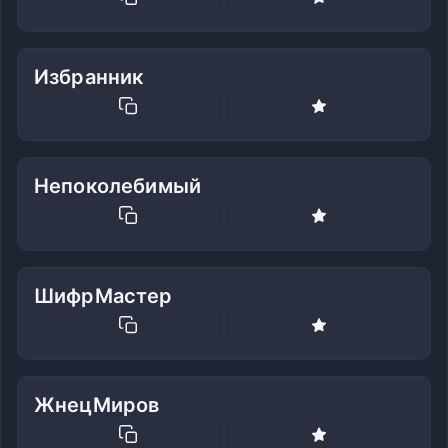
Избранник
Непоколебимый
ШифрМастер
ЖнецМиров