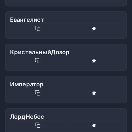
Евангелист
КристальныйДозор
Император
ЛордНебес