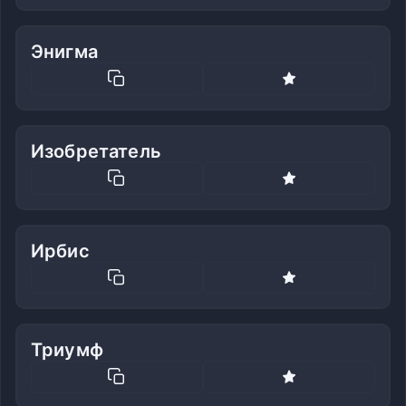
Энигма
Изобретатель
Ирбис
Триумф